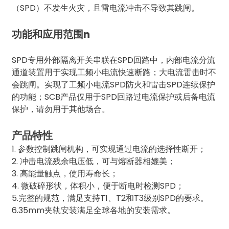
（SPD）不发生火灾，且雷电流冲击不导致其跳闸。
anda
功能和应用范围
n
e
SPD专用外部隔离开关串联在SPD回路中，内部电流分流
e
通道装置用于实现工频小电流快速断路；大电流雷击时不
会跳闸。实现了工频小电流SPD防火和雷击SPD连续保护
的功能；SCB产品仅用于SPD回路过电流保护或后备电流
保护，请勿用于其他场合。
产品特性
1. 参数控制跳闸机构，可实现通过电流的选择性断开；
2. 冲击电流残余电压低，可与熔断器相媲美；
3. 高能量触点，使用寿命长；
4. 微破碎形状，体积小，便于断电时检测SPD；
se
5.完整的规范，满足支持T1、T2和T3级别SPD的要求。
6.35mm夹轨安装满足全球各地的安装需求。