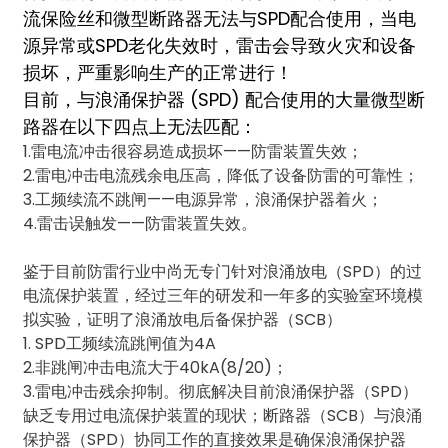
am
流保险丝和微型断路器无法与SPD配合使用，当电
源异常或SPD老化失效时，雷击会导致火灾和设备
损坏，严重影响生产的正常进行！
目前，与浪涌保护器 (SPD) 配合使用的大量微型断
路器在以下四点上无法匹配：
1.雷电流冲击很容易造成损坏——防雷装置失效；
2.雷电冲击电流残余电压高，降低了设备防雷的可靠性；
n
3.工频续流不跳闸——电源异常，浪涌保护器着火；
4.雷击误触发——防雷装置失效。
鉴于目前防雷行业中尚无专门针对浪涌放电（SPD）的过
se
电流保护装置，经过三年的研发和一年多的实验室环境模
拟实验，证明了浪涌放电后备保护器（SCB）
1. SPD工频续流跳闸值为4A
2.非跳闸冲击电流大于40kA(8/20)；
3.雷电冲击残余抑制。彻底解决目前浪涌保护器（SPD）
ese
缺乏专用过电流保护装置的现状；断路器（SCB）与浪涌
保护器（SPD）协同工作的直接效果是确保浪涌保护器