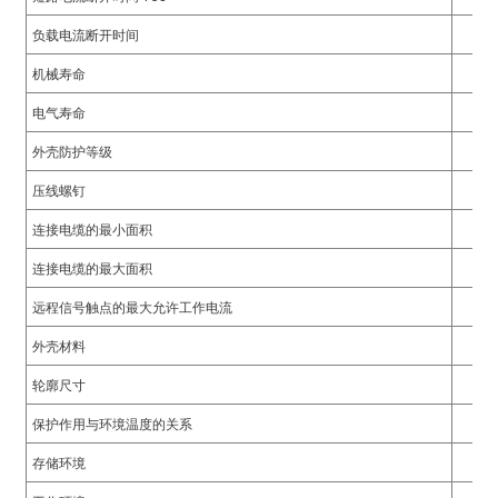
负载电流断开时间
机械寿命
电气寿命
外壳防护等级
压线螺钉
连接电缆的最小面积
)
连接电缆的最大面积
远程信号触点的最大允许工作电流
is
外壳材料
轮廓尺寸
保护作用与环境温度的关系
存储环境