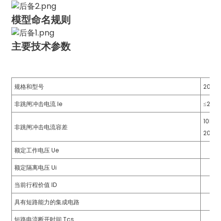
模型命名规则
主要技术参数
a)
n
规格和型号
20千
ga
非跳闸冲击电流 Ie
≤20K
10kA(
非跳闸冲击电流容差
20kA
额定工作电压 Ue
额定隔离电压 Ui
当前行程价值 ID
具有短路能力的集成电路
短路电流断开时间 Tcs