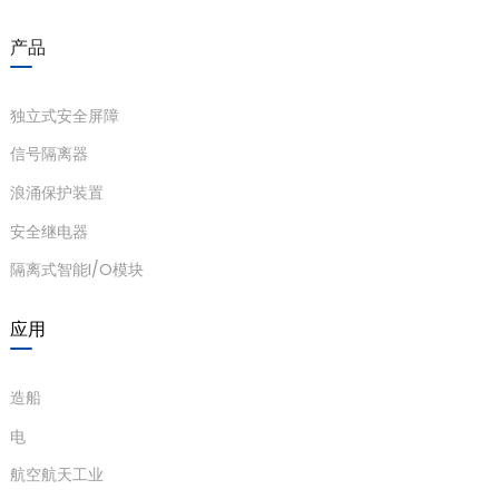
anda
产品
e
独立式安全屏障
信号隔离器
e
浪涌保护装置
安全继电器
隔离式智能I/O模块
应用
造船
se
电
航空航天工业