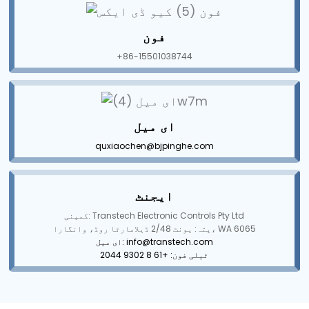
am
فون
+86-15501038744
ای میل
n
quxiaochen@bjpinghe.com
ایجنٹ
se
کمپنی: Transtech Electronic Controls Pty Ltd
پتہ: یونٹ 2/48 ڈیلامارٹا روڈ، وانگارا، WA 6065
ای میل: info@transtech.com
ٹیلی فون: +61 8 9302 2044
ese