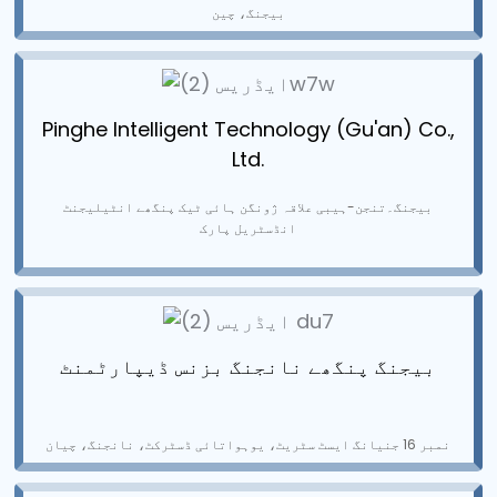
بیجنگ، چین
Pinghe Intelligent Technology (Gu'an) Co.,
Ltd.
بیجنگ۔تنجن-ہیبی علاقہ ژونگن ہائی ٹیک پنگھے انٹیلیجنٹ
انڈسٹریل پارک
بیجنگ پنگھے نانجنگ بزنس ڈیپارٹمنٹ
نمبر 16 جنیانگ ایسٹ سٹریٹ، یوہواتائی ڈسٹرکٹ، نانجنگ، چیان
ian