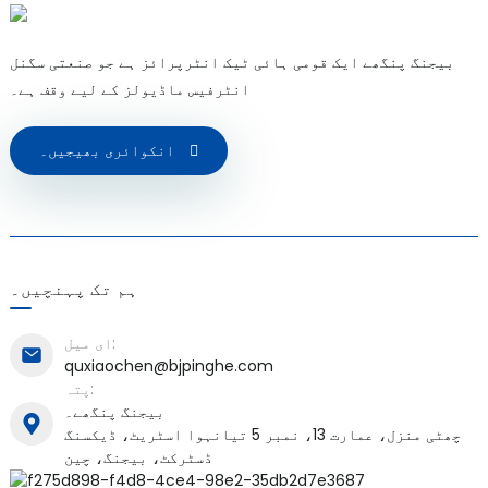
بیجنگ پنگھے ایک قومی ہائی ٹیک انٹرپرائز ہے جو صنعتی سگنل
انٹرفیس ماڈیولز کے لیے وقف ہے۔
انکوائری بھیجیں۔
)
ہم تک پہنچیں۔
is
ای میل:
quxiaochen@bjpinghe.com
پتہ:
بیجنگ پنگھے۔
چھٹی منزل، عمارت 13، نمبر 5 تیانہوا اسٹریٹ، ڈیکسنگ
ڈسٹرکٹ، بیجنگ، چین