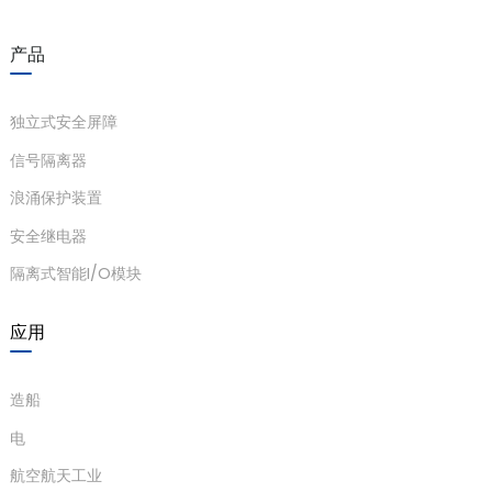
am
产品
独立式安全屏障
信号隔离器
浪涌保护装置
n
安全继电器
隔离式智能I/O模块
se
应用
造船
电
ese
航空航天工业