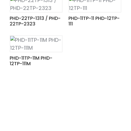
PHD-22TP-1313 / PHD-
PHD-11TP-11 PHD-12TP-
22TP-2323
111
PHD-11TP-11M PHD-
12TP-111M
ian