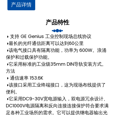
am
产品详情
产品特性
◑ 支持 GE Genius 工业控制现场总线协议
◑
最长的光纤通信距离可以
达到60公里
◑
该电气接口具有隔离功能，功率为 600W。
浪涌
n
保护和过载保护功能
。
◑
它采用标准的工业级35mm DIN导轨安装方式。
方法
se
◑ 通信速率 153.6K
◑
该接口采用工业终端接口，
这为现场布线提供了
便利。
◑
它采用DC9-30V宽电源输入，双电源
冗余设计、
ese
DC1000V电源隔离和反向连接
连接保护符合要求
满
足各种工业场所的需求。它可以提供
继电器输出光