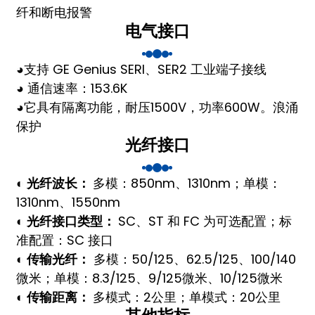
纤和断电报警
anda
电气接口
◕
支持 GE Genius SERI、SER2 工业端子
接线
e
◕ 通信速率：153.6K
e
◕
它具有隔离功能，耐压1500V，功率600W。
浪涌
保护
光纤接口
◐ 光纤波长：
多模：850nm、1310nm；单模：
1310nm、1550nm
◐ 光纤接口类型：
SC、ST 和 FC 为可选配置；标
准配置：SC 接口
◐ 传输光纤：
多模：50/125、62.5/125、100/140
se
微米；单模：8.3/125、9/125微米、10/125微米
◐ 传输距离：
多模式：2公里；单模式：20公里