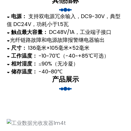
其他指标
◒ 电源：
支持双电源冗余输入，
DC9-30V，典型
值 DC24V，功耗小于
1.5瓦
◒ 触点最大容量：
DC48V/1A，工业端子接口
a)
◒
光纤链路故障和电源故障报警继电器
输出
n
◒ 尺寸：
136毫米×105毫米×52毫米
◒ 工作温度：
-10~70℃（-40~+85℃可选）
ga
◒ 相对湿度：
≤90%（无冷凝）
◒ 储存温度：
-40~80℃
产品展示