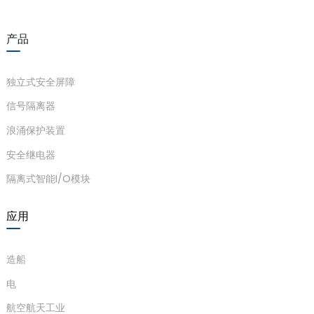
产品
a)
独立式安全屏障
信号隔离器
n
浪涌保护装置
ga
安全继电器
隔离式智能I/O模块
应用
造船
电
航空航天工业