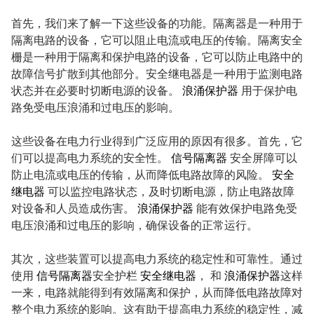
am
首先，我们来了解一下这些设备的功能。隔离器是一种用于
隔离电路的设备，它可以阻止电流或电压的传输。隔离安全
栅是一种用于隔离和保护电路的设备，它可以防止电路中的
故障信号扩散到其他部分。安全继电器是一种用于监测电路
状态并在必要时切断电源的设备。
浪涌保护器
用于保护电
路免受电压浪涌和过电压的影响。
n
这些设备在电力行业得到广泛应用的原因有很多。首先，它
们可以提高电力系统的安全性。
信号隔离器
安全屏障可以
防止电流或电压的传输，从而降低电路故障的风险。
安全
继电器
可以监控电路状态，及时切断电源，防止电路故障
se
对设备和人员造成伤害。
浪涌保护器
能有效保护电路免受
电压浪涌和过电压的影响，确保设备的正常运行。
其次，这些装置可以提高电力系统的稳定性和可靠性。通过
使用
信号隔离器
安全护栏
安全继电器
， 和
浪涌保护器
这样
ese
一来，电路就能得到有效隔离和保护，从而降低电路故障对
整个电力系统的影响。这有助于提高电力系统的稳定性，减