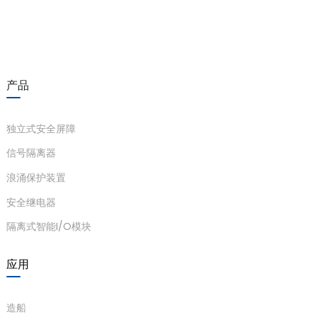
am
产品
独立式安全屏障
n
信号隔离器
浪涌保护装置
安全继电器
se
隔离式智能I/O模块
应用
ese
造船