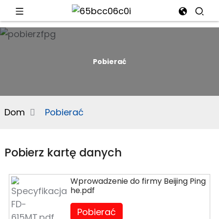
d
Pobierać
e
Dom
Pobierać
an
Pobierz kartę danych
Wprowadzenie do firmy Beijing Ping
he.pdf
n
Pobierać