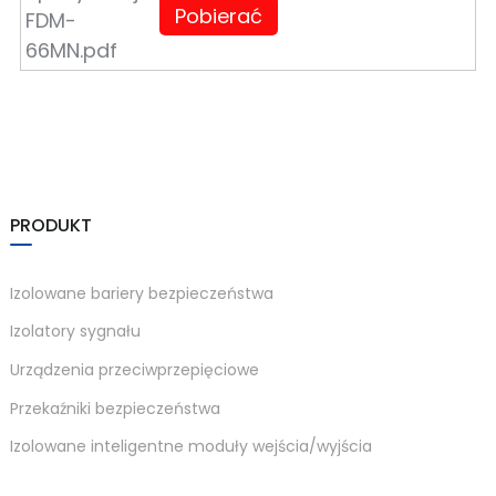
am
Pobierać
n
PRODUKT
Izolowane bariery bezpieczeństwa
se
Izolatory sygnału
Urządzenia przeciwprzepięciowe
Przekaźniki bezpieczeństwa
ese
Izolowane inteligentne moduły wejścia/wyjścia