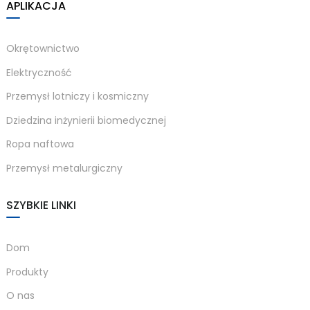
APLIKACJA
anda
Okrętownictwo
e
Elektryczność
e
Przemysł lotniczy i kosmiczny
Dziedzina inżynierii biomedycznej
Ropa naftowa
Przemysł metalurgiczny
SZYBKIE LINKI
Dom
se
Produkty
O nas