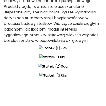
budowy statków,
moduł interfejsu sygnałowego
Produkty będą również stale udoskonalane i
ulepszane, aby spełniać coraz wyższe wymagania
dotyczące automatyzacji i bezpieczeństwa w
procesie budowy statków. Wierzę, że dzięki ciągłym
a)
badaniom i aplikacjom,
moduł interfejsu
sygnałowego
produkty zapewnią większą wygodę i
n
bezpieczeństwo w budownictwie okrętowym.
ga