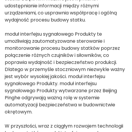
udostępnianie informacji między różnymi
anda
urządzeniami, co usprawnia współpracę i ogólną
wydajność procesu budowy statku.
e
moduł interfejsu sygnałowego
Produkty te
umożliwiają zautomatyzowane sterowanie i
e
monitorowanie procesu budowy statków poprzez
połączenie różnych czujników i siłowników, co
poprawia wydajność i bezpieczeństwo produkcji.
Dlatego w przemyśle stoczniowym niezwykle ważny
jest wybór wysokiej jakości.
moduł interfejsu
sygnałowego
Produkty.
moduł interfejsu
sygnałowego
Produkty wytwarzane przez Beijing
Pinghe odgrywają ważną rolę w systemie
automatyzacji bezpieczeństwa w budownictwie
se
okrętowym.
W przyszłości, wraz z ciągłym rozwojem technologii