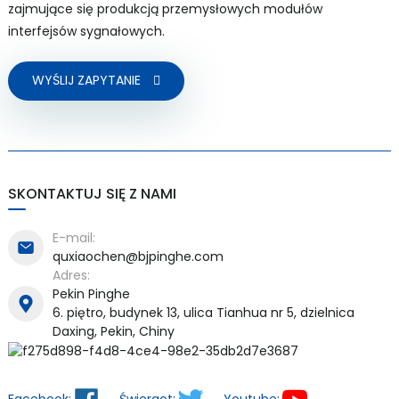
zajmujące się produkcją przemysłowych modułów
interfejsów sygnałowych.
WYŚLIJ ZAPYTANIE
SKONTAKTUJ SIĘ Z NAMI
E-mail:
quxiaochen@bjpinghe.com
Adres:
Pekin Pinghe
6. piętro, budynek 13, ulica Tianhua nr 5, dzielnica
Daxing, Pekin, Chiny
Facebook:
Świergot:
Youtube: