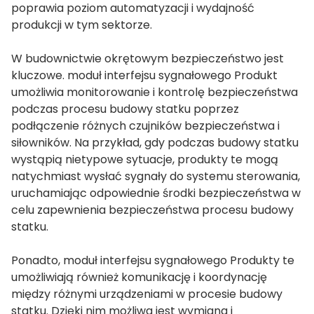
am
poprawia poziom automatyzacji i wydajność
produkcji w tym sektorze.
W budownictwie okrętowym bezpieczeństwo jest
kluczowe.
moduł interfejsu sygnałowego
Produkt
umożliwia monitorowanie i kontrolę bezpieczeństwa
podczas procesu budowy statku poprzez
podłączenie różnych czujników bezpieczeństwa i
n
siłowników. Na przykład, gdy podczas budowy statku
wystąpią nietypowe sytuacje, produkty te mogą
natychmiast wysłać
sygnały
do systemu sterowania,
uruchamiając odpowiednie środki bezpieczeństwa w
se
celu zapewnienia bezpieczeństwa procesu budowy
statku.
Ponadto,
moduł interfejsu sygnałowego
Produkty te
umożliwiają również komunikację i koordynację
ese
między różnymi urządzeniami w procesie budowy
statku. Dzięki nim możliwa jest wymiana i