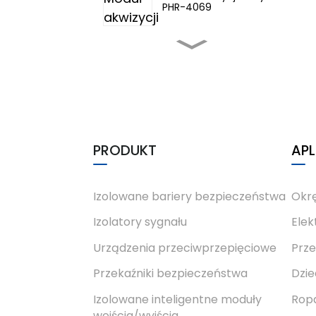
PHR-4069
Transceiver optyczny
danych magistrali
RS422 Control Net serii
PH-Co
Bramki inteligentne
PHG-22TC-3331
PRODUKT
APL
PHM-7230 Ex
Iskrobezpieczne,
izolowane, inteligentne
moduły IO
Izolowane bariery bezpieczeństwa
Okr
Izolatory sygnału
Elek
PHM-7540
Czterokanałowy moduł
Urządzenia przeciwprzepięciowe
Prze
wejściowy analogowy
Przekaźniki bezpieczeństwa
Dzie
Izolowane inteligentne moduły
Rop
wejścia/wyjścia