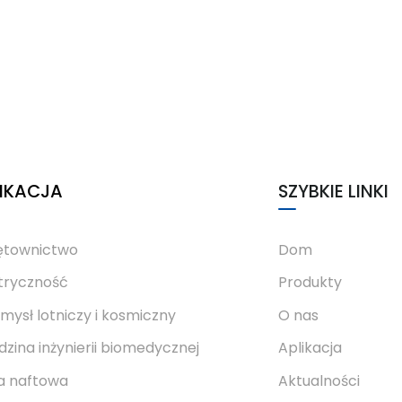
IKACJA
SZYBKIE LINKI
ętownictwo
Dom
tryczność
Produkty
mysł lotniczy i kosmiczny
O nas
dzina inżynierii biomedycznej
Aplikacja
a naftowa
Aktualności