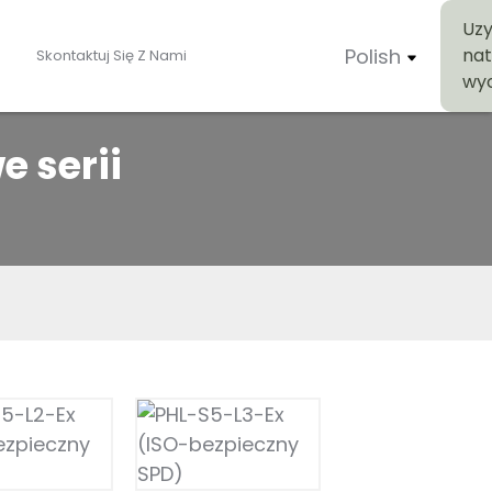
Uzy
Polish
na
Skontaktuj Się Z Nami
wy
 serii
S