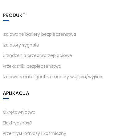
am
PRODUKT
Izolowane bariery bezpieczeństwa
Izolatory sygnału
Urządzenia przeciwprzepięciowe
n
Przekaźniki bezpieczeństwa
Izolowane inteligentne moduły wejścia/wyjścia
se
APLIKACJA
Okrętownictwo
Elektryczność
ese
Przemysł lotniczy i kosmiczny