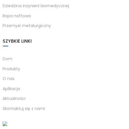
Dziedzina inżynierii biomedycznej
anda
Ropa naftowa
Przemysł metalurgiczny
e
e
SZYBKIE LINKI
Dom
Produkty
O nas
Aplikacja
Aktualności
se
Skontaktuj się z nami