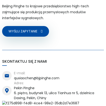
Beijing Pinghe to krajowe przedsiębiorstwo high-tech
zajmujące się produkcją przemysłowych modułów
interfejsów sygnałowych.
a)
WYŚLIJ ZAPYTANIE
n
ga
SKONTAKTUJ SIĘ Z NAMI
E-mail:
quxiaochen@bjpinghe.com
Adres:
Pekin Pinghe
6. piętro, budynek 13, ulica Tianhua nr 5, dzielnica
Daxing, Pekin, Chiny