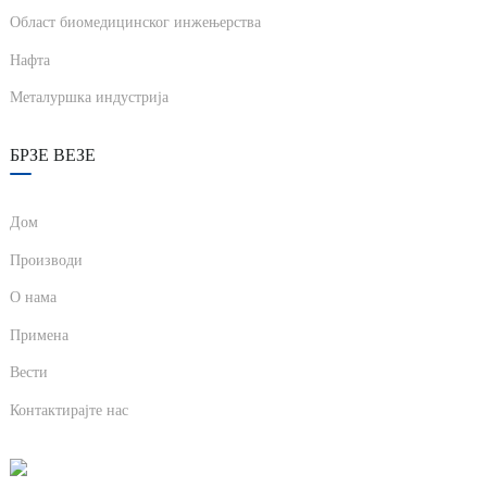
Област биомедицинског инжењерства
anda
Нафта
Металуршка индустрија
e
e
БРЗЕ ВЕЗЕ
Дом
Производи
О нама
Примена
Вести
se
Контактирајте нас