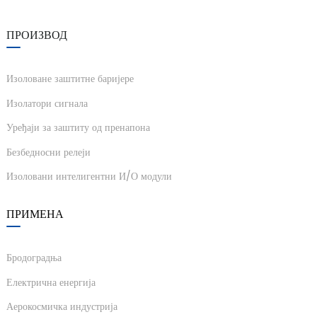
am
ПРОИЗВОД
Изоловане заштитне баријере
Изолатори сигнала
Уређаји за заштиту од пренапона
n
Безбедносни релеји
Изоловани интелигентни И/О модули
se
ПРИМЕНА
Бродоградња
Електрична енергија
ese
Аерокосмичка индустрија