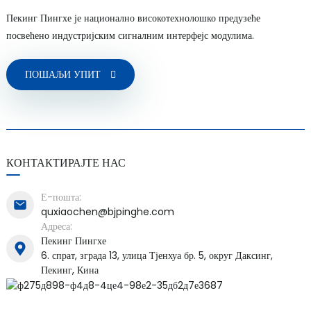
Пекинг Пингхе је национално високотехнолошко предузеће
посвећено индустријским сигналним интерфејс модулима.
ПОШАЉИ УПИТ
a)
n
ga
КОНТАКТИРАЈТЕ НАС
Е-пошта:
quxiaochen@bjpinghe.com
Адреса:
Пекинг Пингхе
6. спрат, зграда 13, улица Тјенхуа бр. 5, округ Даксинг,
Пекинг, Кина