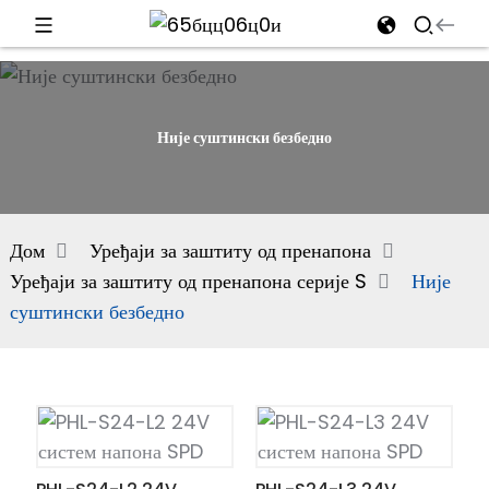
d
Није суштински безбедно
e
Дом
Уређаји за заштиту од пренапона
Уређаји за заштиту од пренапона серије S
Није
an
суштински безбедно
n