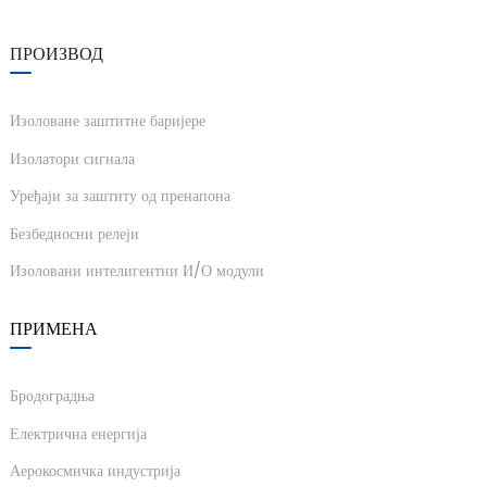
am
ПРОИЗВОД
Изоловане заштитне баријере
Изолатори сигнала
Уређаји за заштиту од пренапона
n
Безбедносни релеји
Изоловани интелигентни И/О модули
se
ПРИМЕНА
Бродоградња
Електрична енергија
ese
Аерокосмичка индустрија