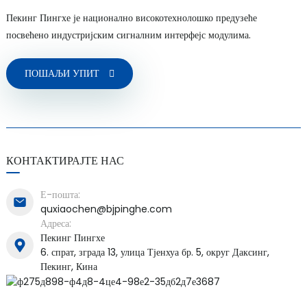
Пекинг Пингхе је национално високотехнолошко предузеће
посвећено индустријским сигналним интерфејс модулима.
ПОШАЉИ УПИТ
a)
n
ga
КОНТАКТИРАЈТЕ НАС
Е-пошта:
quxiaochen@bjpinghe.com
Адреса:
Пекинг Пингхе
6. спрат, зграда 13, улица Тјенхуа бр. 5, округ Даксинг,
Пекинг, Кина