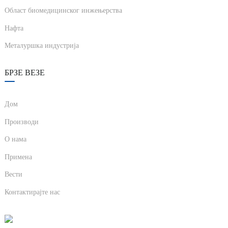
Област биомедицинског инжењерства
anda
Нафта
Металуршка индустрија
e
e
БРЗЕ ВЕЗЕ
Дом
Производи
О нама
Примена
Вести
se
Контактирајте нас