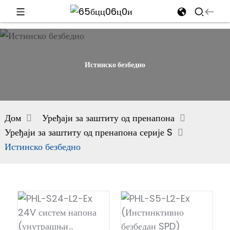
d
Истинско безбедно
e
Дом
Уређаји за заштиту од пренапона
Уређаји за заштиту од пренапона серије S
an
Истинско безбедно
n