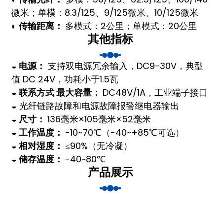
微米；单模：8.3/125、9/125微米、10/125微米
◐ 传输距离：
多模式：2公里；单模式：20公里
其他指标
a)
◒ 电源：
支持双电源冗余输入，
DC9-30V，典型
n
值 DC 24V，功耗小于
1.5瓦
◒ 联系方式 最大容量：
DC48V/1A，工业端子接口
ga
◒
光纤链路故障和电源故障报警继电器
输出
◒ 尺寸：
136毫米×105毫米×52毫米
◒ 工作温度：
-10~70℃（-40~+85℃可选）
◒ 相对湿度：
≤90%（无冷凝）
◒ 储存温度：
-40~80℃
产品展示