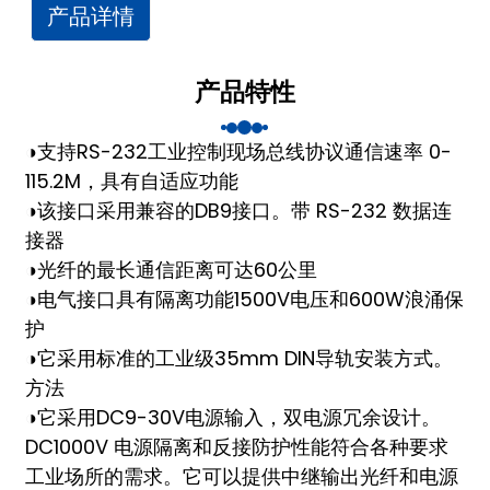
am
产品详情
产品特性
◑
支持RS-232工业控制现场总线协议
通信速率 0-
115.2M，具有自适应功能
◑
该接口采用兼容的DB9接口。
带 RS-232 数据连
n
接器
◑
光纤的最长通信距离
可达60公里
◑
电气接口具有隔离功能
1500V电压和600W浪涌保
se
护
◑
它采用标准的工业级35mm DIN导轨安装方式。
方法
◑
它采用DC9-30V电源输入，双电源冗余设计。
ese
DC1000V 电源隔离和反接
防护性能符合各种要求
工业场所的需求。它可以提供中继
输出光纤和电源