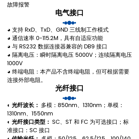
故障报警
anda
电气接口
◕ 支持 RxD、TxD、GND 三线制工作模式
e
◕ 通信速率 0-115.2M，具有自适应功能
e
◕ 与 RS232 数据连接器兼容的 DB9 接口
◕ 隔离电压：瞬时隔离电压 5000V；连续隔离电压
1000V
◕ 终端电阻：本产品不含终端电阻，但可根据需要
连接外部电阻。
光纤接口
◐ 光纤波长：
多模：850nm、1310nm；单模：
1310nm、1550nm
se
◐ 光纤接口类型：
SC、ST 和 FC 为可选接口；标
准接口：SC 接口
◐ 传输光纤：
多模：50/125、62.5/125、100/140