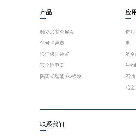
产品
应
独立式安全屏障
造船
信号隔离器
电
浪涌保护装置
航空
安全继电器
生物
隔离式智能I/O模块
石油
冶金
联系我们