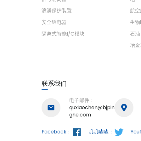
火焰和烟雾探测器输入隔离
安全...
浪涌保护装置
航空
安全继电器
生物
隔离式智能I/O模块
石油
冶金
联系我们
电子邮件：
quxiaochen@bjpin
ghe.com
Facebook：
叽叽喳喳：
You