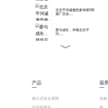
北京平河诚邀您参加第138
届广交会……
爱与成长，伴着北京平
河……
2025年新疆石油化工博览
会
第33届国际测量博览会……
产品
应
上海国际储能及锂...
独立式安全屏障
造船
信号隔离器
电