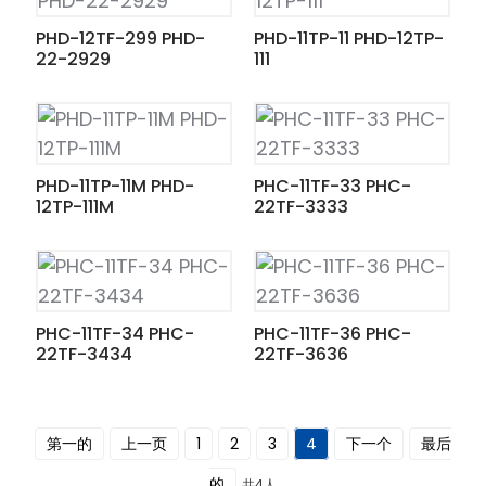
PHD-12TF-299 PHD-
PHD-11TP-11 PHD-12TP-
22-2929
111
PHD-11TP-11M PHD-
PHC-11TF-33 PHC-
12TP-111M
22TF-3333
PHC-11TF-34 PHC-
PHC-11TF-36 PHC-
22TF-3434
22TF-3636
第一的
上一页
1
2
3
4
下一个
最后
ian
的
共4人