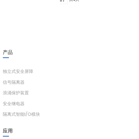
am
产品
n
独立式安全屏障
信号隔离器
se
浪涌保护装置
安全继电器
隔离式智能I/O模块
ese
应用