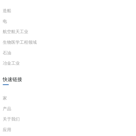
anda
造船
电
e
航空航天工业
e
生物医学工程领域
石油
冶金工业
快速链接
家
产品
se
关于我们
应用