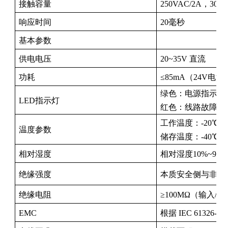
接触容量
250VAC/2A，3
anda
响应时间
20毫秒
基本参数
e
供电电压
20~35V 直流
e
功耗
≤85mA（24V
绿色：电源指示灯
LED指示灯
红色：线路故障报警
工作温度：-20℃ ~ 
温度参数
储存温度：-40℃～
相对湿度
相对湿度10%~95
绝缘强度
本质安全侧与非本质安
se
绝缘电阻
≥100MΩ（输入/
EMC
根据 IEC 61326-1 (