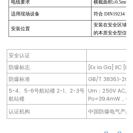
电线要求
横截面积≥0.5mm²
适用现场设备
符合 DIN1923
安装在安全区域内，它
安装位置
的本质安全型仪表
a)
n
安全认证
ga
防爆标志
[Ex ia Ga] IIC [E
防爆标准
GB/T 3836.1-202
5-4、5-6号航站楼 2-1、2-3号
Um：250V AC/D
航站楼
Po=39.4mW，Co
认证机构
中国防爆电气产品