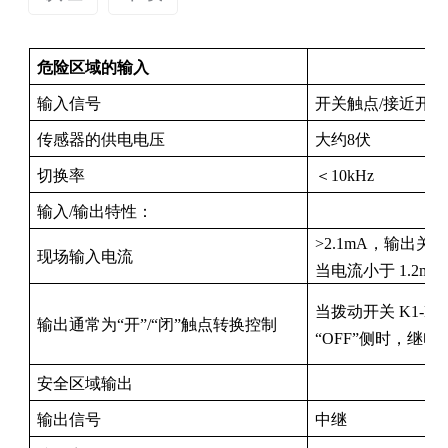
am
概述
该隔离式安全屏障带有开关输入继电器输出，可将
危险区域的输入
PHD-11TC-33A-23
危险区域内开关触点或接近开关的输入信号隔离并
输入信号
开关触点/接近开关
传输至安全区域，并通过安全屏障的输出继电器进
传感器的供电电压
大约8伏
行传输。模块顶部的LED指示灯用于指示线路故障
检测功能。模块上的拨盘开关用于设置输入输出同
切换率
＜
10kHz
n
相或反相控制。本产品需要独立电源，并具有隔离
输入/输出特性：
的电源、输入和输出端子。
>2.1mA，输出
现场输入电流
当电流小于 1.2
se
当拨动开关 K1-K
输出通常为“开”/“闭”触点转换控制
“OFF”侧时，继电
安全区域输出
ese
输出信号
中继