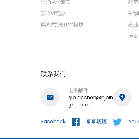
浪涌保护装置
航空
安全继电器
生物
隔离式智能I/O模块
石油
冶金
联系我们
电子邮件：
quxiaochen@bjpin
ghe.com
Facebook：
叽叽喳喳：
You