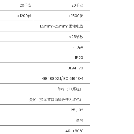
20千安
20千安
20千安
＜
1200伏
＜
1500伏
＜
1200伏
1.5mm²~25mm² 柔性电线
1.
＜
25纳秒
＜
10μA
IP 20
UL94-V0
GB 18802.1/IEC 61643-1
G
单相（TT系统）
是的（指示窗口由绿色变为红色）
是的（指
25
、
32
是的
-40~+80
℃