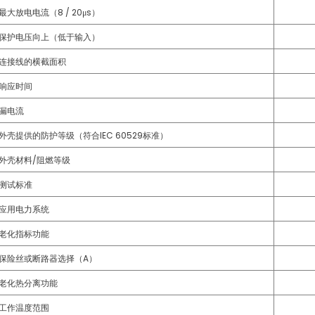
最大放电电流（8 / 20μs）
保护电压向上（低于输入）
连接线的横截面积
响应时间
漏电流
外壳提供的防护等级（符合IEC 60529标准）
外壳材料/阻燃等级
测试标准
应用电力系统
老化指标功能
保险丝或断路器选择（A）
老化热分离功能
工作温度范围