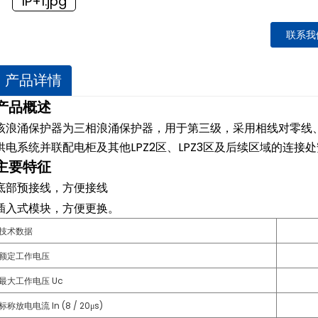
联系我
产品详情
产品概述
该浪涌保护器为三相浪涌保护器，用于第三级，采用相线对零线
供电系统并联配电柜及其他LPZ2区、LPZ3区及后续区域的连接
主要特征
底部预接线，方便接线
插入式模块，方便更换。
技术数据
额定工作电压
最大工作电压 Uc
标称放电电流 In (8 / 20μs)