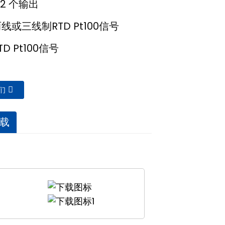
 2 个输出
线或三线制RTD Pt100信号
D Pt100信号
们
载
险区域内两线制和三线制热敏电阻
号
将其传输至安全区域。它可进行智能配置，热
有断线报警和超量程报警功能。本产品