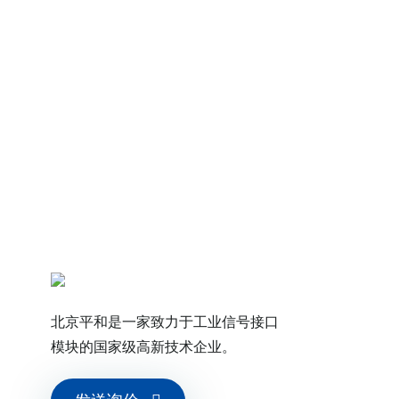
60℃，存储温度：-40℃~+80℃
 无冷凝
安全侧之间
（≥3000VAC/min）；电源与非本质安
/min
出/电源之间）
GB/T 18268）、IEC 61326-3-1
；绝缘强度≥500V
00
北京平和是一家致力于工业信号接口
模块的国家级高新技术企业。