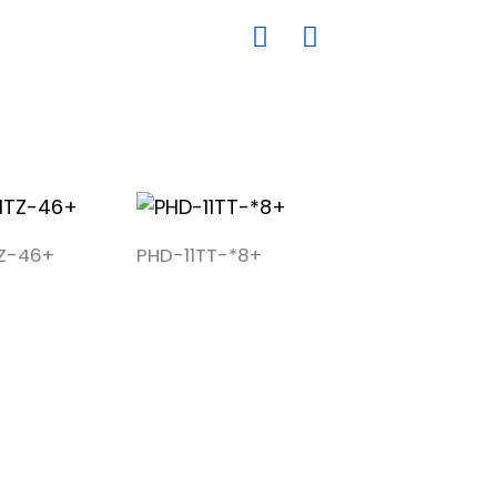
16（相当于 1EC61643-21:2012）
TZ-46+
PHD-11TT-*8+
电源供电时）
灯长时间亮起
灯闪烁