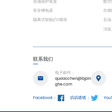
浪涌保护装置
航空
安全继电器
生物
隔离式智能I/O模块
石油
冶金
联系我们
电子邮件：
quxiaochen@bjpin
ghe.com
Facebook：
叽叽喳喳：
You