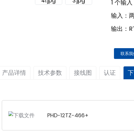
1 个输入
输入：两
输出：RT
联系我
产品详情
技术参数
接线图
认证
下
概述
输入
该热敏电阻输入隔离安全屏障具有浪涌保护功能，可将危
输入信号
两线或三线Pt100信
PHD-11TC-33A-23
（RTD）的Pt100信号转换为热敏电阻的1:1信号，并
注：1. 电源轨功能为可选功能，用户需要指定。
测量范围
-150℃~850℃
阻的实际测量范围可通过计算机软件进行设置。该产品具
下单时的供电方式
PHD-12TZ-466+
需要独立电源，并采用隔离式电源、输入和输出端子。
电源轨连接器的选择可参考“附件”第 89 页。
输出：
2. 输入三线制热电阻时，必须确保三根导线连接正确。
输出信号
RTD Pt100信号
尽可能使各根电线长度相等