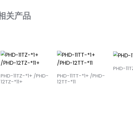
3. 输入两线制热电阻时，安全栅端子 6 和 5 必须连接。
浪涌保护功能：
相关产品
短路
标称放电电流 ln(8/20μs)
5kA
电压保护等级 Up(8/20μs):
60V（线电压）
电压保护等级 Up(8/20μs):
600V（线对地）
根据标准
GB/T18802.21-20
供电电压
20-35VDC
PHD-11
功耗
≤55mA（24VDC
PHD-11TZ-*1+ /PHD-
PHD-11TT-*1+ /PHD-
12TZ-*11+
12TT-*11
绿色：电源指示灯
LED指示灯
短路报警：ALM 红
开路报警：ALM 红
输出精度
0.1%FS
温度漂移
0.1%FS/10℃