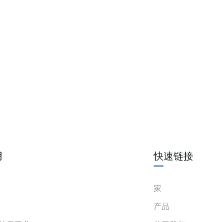
温度参数
工作温度：-20℃~+
相对湿度
相对湿度10%~95%
本质安全侧与非本质
绝缘强度
≥2000VAC/min
全侧之间≥1500VAC
绝缘电阻
≥100MΩ（输入/输
电磁兼容性
根据 IEC 61326-1（
平均故障间隔时间
800000小时
用
快速链接
电线要求
横截面积≥0.5mm²
适用现场设备
两线或三线 RTD Pt1
家
产品