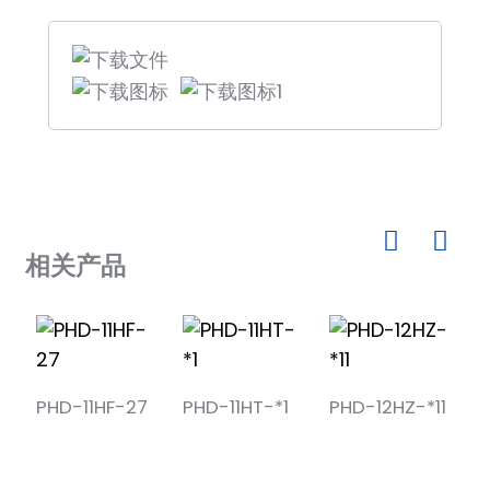
am
H系列背板安装隔离安全屏障，工作侧：PHC-11HF-
输入信号
开关触点，逻辑电平
14，数字输入和输出，单输入单输出。
PHD-11TC-33A-23
开路电压>24V，
安全屏障可以将安全区域内接触开关的输入量和逻
UE/IE=12.8V/48mA
辑电平转换为本质安全设备的驱动量，并输出到危
输出信号
险区域，从而控制电磁阀、声光报警器等。
反转功能：当K1设置为“ON”时，电
状态指示灯有红色和黄色两种颜色，报警时指示灯
路输出反转。
为红色，与输出电磁阀连接时指示灯为黄色。
拨盘开关K2设置在“开”的位置，电
n
本产品需要独立电源。
报警继电器
路启用报警功能
相关产品
功能
负载电阻10KΩ，开路报警（LB）
se
响应时间：20毫秒，驱动能力：
报警继电器
250VAC/2A，阻性负载下为
输出特性
30VDC/2A
PHD-11HF-27
PHD-11HT-*1
PHD-12HZ-*11
P
输入和输出
1 个输入 1 个输出
ese
的数量