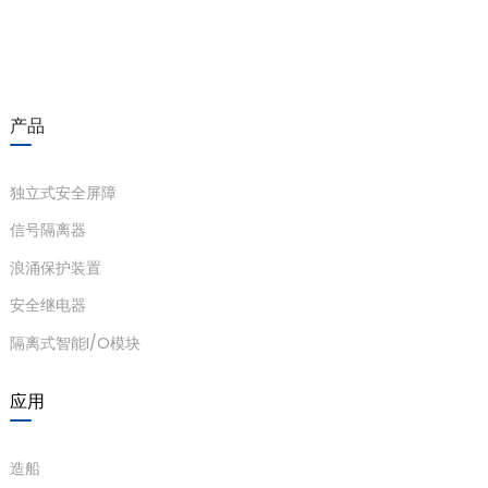
适用现场设
安全电磁阀，声光报警
anda
备
工作温度：-20℃~+60℃，存储温
温度参数
度：-40℃~+80℃
e
产品
相对湿度
相对湿度10%~95% 无冷凝
e
本质安全侧与非本质安全侧之间
独立式安全屏障
（≥3000VAC/min）；电源与非本
信号隔离器
介电强度
质安全端子之间
浪涌保护装置
（≥1500VAC/min）
安全继电器
绝缘电阻
≥100MΩ（输入/输出/电源之间）
隔离式智能I/O模块
厚度 15.8 毫米 * 宽度 104.8 毫米 *
方面
高 116.1 毫米
应用
se
根据 IEC 61326-1 (GB/T 18268)
电磁兼容性
和 IEC 61326-3-1 标准
造船