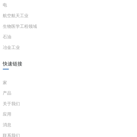
防爆标志
[Exia Ga]IIC，[Exia Da]IIIC
电
GB/T 3836.1-2021、GB/T
航空航天工业
认证标准
3836.4-2021
生物医学工程领域
中国防爆电气产品国家质量监督检
a)
石油
认证机构
验中心（CQST）
n
冶金工业
认证参数
Um：250VAC/DC Uo=25.2V
ga
快速链接
（2-1 号终
Io=147mA Po=0.92W
端之间）
Co=0.107μF Lo=1.5mH
家
安装在安全区域内，它可以连接到危险
安装场地要
区域（最高可达 0 区、IIC 区、20 区和
产品
求
IIIC 区）的本质安全型仪表。
关于我们
平均故障间
应用
≤100000小时
隔时间
消息
联系我们