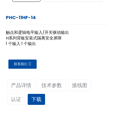
PHC-11HF-14
触点和逻辑电平输入/开关驱动输出
H系列背板安装式隔离安全屏障
1 个输入 1 个输出
联系我们
产品详情
技术参数
接线图
认证
下载
ian
概述
供电电压
20~35VDC，功耗