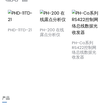
输入和输出
anda
1 个输入 1 个输出
通道的数量
适用的现场
安全电磁阀，声光报警
e
设备
PHD-11TD-21
PH-200 在线
e
露点分析仪
工作温度：-20℃~+60℃，存储温
温度参数
P
PH-Co系列
度：-40℃~+80℃
3
RS422控制网
相对湿度
相对湿度10%~95% 无冷凝
络总线数据光
收发器
本质安全侧与非本质安全侧之间（≥
介电强度
3000VAC/min）；电源与非本质
安全端子之间（≥ 1500VAC/min）
绝缘电阻
≥100MΩ（输入/输出/电源之间）
se
厚度 12.5 毫米 x 宽度 108 毫米 x 高
外部尺寸
产品
118 毫米