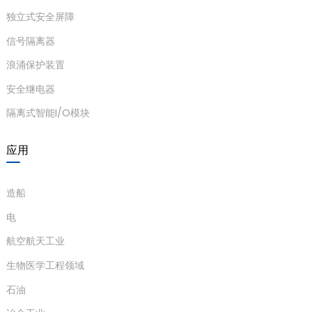
根据 IEC 61326-1（GB/T
电磁兼容性
独立式安全屏障
18268）、IEC 61326-3-1
信号隔离器
防爆标志
[Ex ia Ga] IIC [Ex ia Da] ⅢC
浪涌保护装置
中国防爆电气产品国家质量监督检
a)
认证机构
安全继电器
验中心（CQST）
n
隔离式智能I/O模块
身份验证参
Um=250V
电压=28V
电流
ga
数（终端 3-
=119mA
Co=0.05μF
Lo=2.1mH
应用
4 之间）
Po=0.83W
安装在安全区域内，它可以连接到
危险
安装场地要
造船
区域的本质安全型仪表
最高可达 0 区、
求
电
IIC 区、20 区和 IIIC 区
航空航天工业
生物医学工程领域
石油