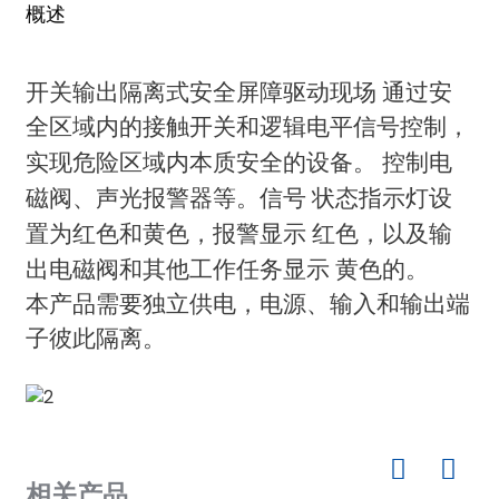
am
概述
20~35V 直流，功耗：
供电电压
≤80mA（24V 电源供电），
PHD-11TC-33A-23
PHC-11TF-14
当采用 12V/45mA 电源分配时）
开关输出隔离式安全屏障驱动现场
通过安
输入信号
开关触点，逻辑电平
全区域内的接触开关和逻辑电平信号控制，
开路电压 >24V，
实现危险区域内本质安全的设备。
控制电
UE/IE=12.8V/45mA
磁阀、声光报警器等。信号
状态指示灯设
输出信号
n
反转功能：当 K1 设置为“ON”侧时，
置为红色和黄色，报警显示
红色，以及输
电路输出反转。
出电磁阀和其他工作任务显示
黄色的。
本产品需要独立供电，电源、输入和输出端
拨盘开关K2设置在“开”的位置，电
se
报警继电器
路启用报警功能
子彼此隔离。
功能
负载电阻10KΩ，开路报警（LB）
响应时间：20毫秒，驱动能力：
报警继电器
ese
250VAC/2A，阻性负载下为
输出特性
30VDC/2A
相关产品