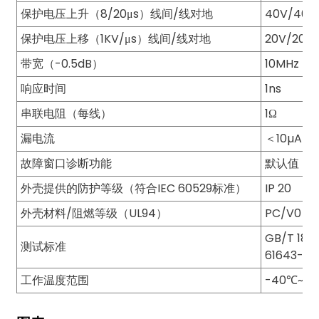
保护电压上升（8/20μs）线间/线对地
40V/40V
anda
保护电压上移（1KV/μs）线间/线对地
20V/20V
带宽（-0.5dB）
10MHz
e
响应时间
1ns
e
串联电阻（每线）
1Ω
漏电流
＜
10µA
故障窗口诊断功能
默认值：
外壳提供的防护等级（符合IEC 60529标准）
IP 20
外壳材料/阻燃等级（UL94）
PC/V0
GB/T 1880
测试标准
61643-21
se
工作温度范围
-40
℃
~ +