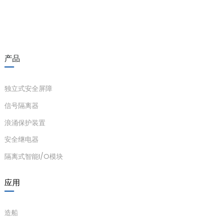
产品
独立式安全屏障
)
信号隔离器
浪涌保护装置
安全继电器
is
隔离式智能I/O模块
应用
造船