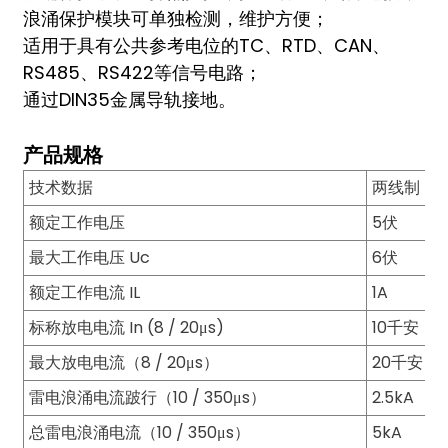
am
浪涌保护模块可单独检测，维护方便；
适用于具有公共参考电位的TC、RTD、CAN、
RS485、RS422等信号电路；
通过DIN35金属导轨接地。
产品规格
技术数据
两线制
n
额定工作电压
5伏
最大工作电压 Uc
6伏
se
额定工作电流 IL
1A
标称放电电流 In (8 / 20μs)
10千安
最大放电电流（8 / 20μs）
20千安
雷电浪涌电流跛行（10 / 350μs）
2.5kA
ese
总雷电浪涌电流（10 / 350μs）
5kA