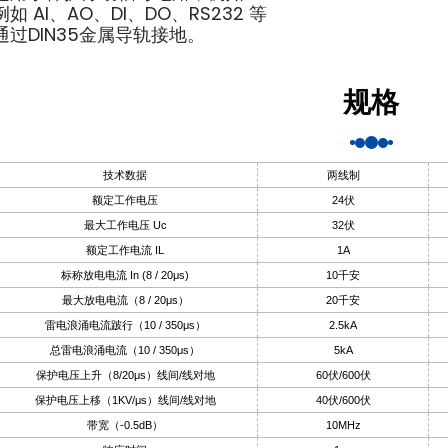
例如 AI、AO、DI、DO、RS232 等
通过DIN35金属导轨接地。
规格
技术数据
两线制
额定工作电压
24伏
最大工作电压 Uc
32伏
额定工作电流 IL
1A
标称放电电流 In (8 / 20μs)
10千安
最大放电电流（8 / 20μs）
20千安
雷电浪涌电流跛行（10 / 350μs）
2.5kA
总雷电浪涌电流（10 / 350μs）
5kA
保护电压上升（8/20μs）线间/线对地
60伏/600伏
保护电压上移（1KV/μs）线间/线对地
40伏/600伏
带宽（-0.5dB）
10MHz