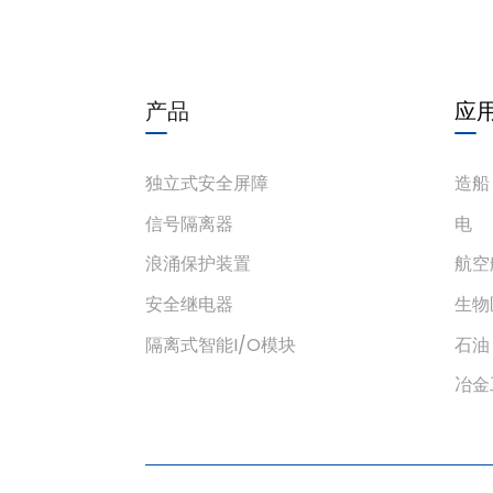
产品
应
独立式安全屏障
造船
信号隔离器
电
浪涌保护装置
航空
安全继电器
生物
隔离式智能I/O模块
石油
冶金