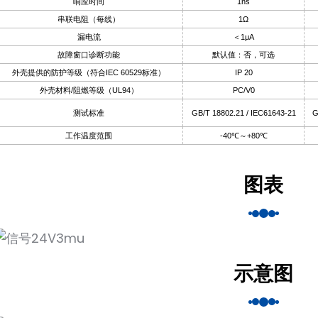
响应时间
1ns
串联电阻（每线）
1Ω
漏电流
＜1μA
故障窗口诊断功能
默认值：否，可选
外壳提供的防护等级（符合IEC 60529标准）
IP 20
外壳材料/阻燃等级（UL94）
PC/V0
测试标准
GB/T 18802.21 / IEC61643-21
G
工作温度范围
-40℃～+80℃
图表
示意图