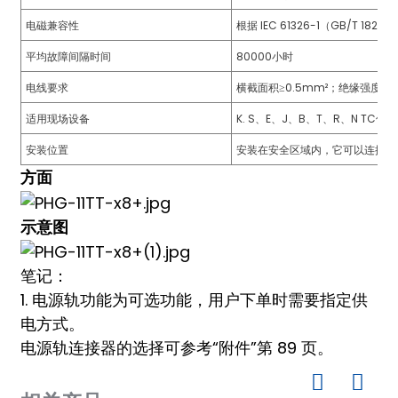
电磁兼容性
根据 IEC 61326-1（GB/T 18268）
平均故障间隔时间
80000小时
电线要求
横截面积≥0.5mm²；绝缘强度≥5
适用现场设备
K. S、E、J、B、T、R、N TC传
安装位置
安装在安全区域内，它可以连接到危险区
方面
)
示意图
is
笔记：
1. 电源轨功能为可选功能，用户下单时需要指定供
电方式。
电源轨连接器的选择可参考“附件”第 89 页。