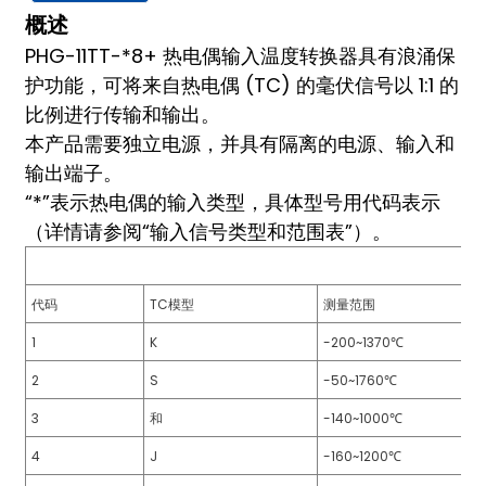
am
概述
PHG-11TT-*8+ 热电偶输入温度转换器具有浪涌保
护功能，可将来自热电偶 (TC) 的毫伏信号以 1:1 的
比例进行传输和输出。
本产品需要独立电源，并具有隔离的电源、输入和
输出端子。
“*”表示热电偶的输入类型，具体型号用代码表示
n
（详情请参阅“输入信号类型和范围表”）。
代码
TC模型
测量范围
se
1
K
-200~1370℃
2
S
-50~1760℃
3
和
-140~1000℃
ese
4
J
-160~1200℃