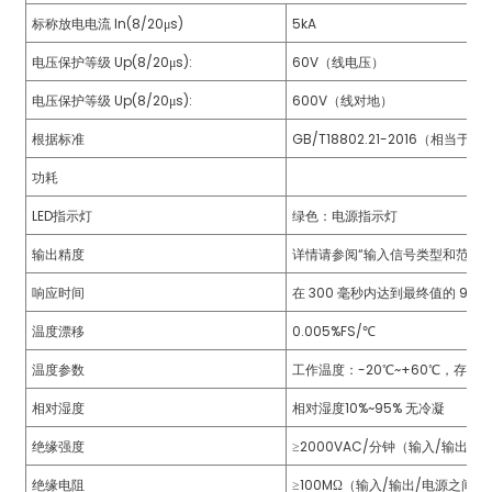
标称放电电流 ln(8/20μs)
5kA
电压保护等级 Up(8/20μs):
60V（线电压）
电压保护等级 Up(8/20μs):
600V（线对地）
a)
根据标准
GB/T18802.21-2016（相当于 1EC
n
功耗
ga
LED指示灯
绿色：电源指示灯
输出精度
详情请参阅“输入信号类型和范围表
响应时间
在 300 毫秒内达到最终值的 90%
温度漂移
0.005%FS/℃
温度参数
工作温度：-20℃~+60℃，存储温
相对湿度
相对湿度10%~95% 无冷凝
绝缘强度
≥2000VAC/分钟（输入/输出/
绝缘电阻
≥100MΩ（输入/输出/电源之间）