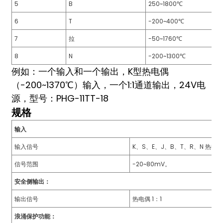
5
B
250~1800℃
anda
6
T
-200~400℃
7
拉
-50~1760℃
e
8
N
-200~1300℃
e
例如：一个输入和一个输出，K型热电偶
（-200~1370℃）输入，一个1:1通道输出，24V电
源，型号：PHG-11TT-18
规格
输入
输入信号
K、S、E、J、B、T、R、N 热电
信号范围
-20~80mV。
安全侧输出：
se
输出信号
热电偶 1：1
浪涌保护功能：