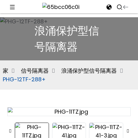
d
浪涌保护型信
号隔离器
e
家
信号隔离器
浪涌保护型信号隔离器
PHG-12TF-288+
an
n