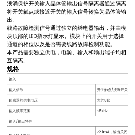
am
浪涌保护开关输入晶体管输出信号隔离器通过隔离
将开关触点或接近开关的输入信号转换为晶体管输
出。
线路故障检测信号通过独立的继电器输出，并由模
块顶部的LED指示灯显示。模块上的开关用于选择
通道的相位以及是否需要线路故障检测功能。
本产品需要独立供电，电源、输入和输出端子均相
n
互隔离。
规格
输入
se
输入信号
开关触点/接近开关
传感器的供电电压
大约8伏
输入频率范围
≤5kHz
ese
输入/输出特性：
>2.1mA，输出关闭，