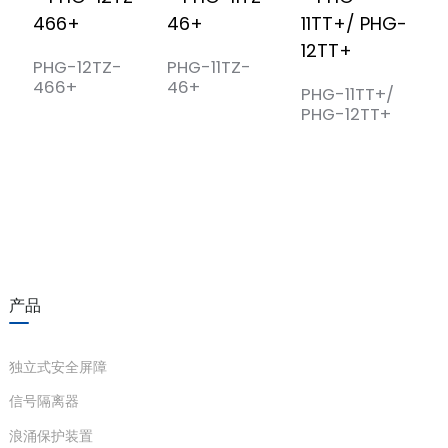
PHG-12TZ-
PHG-11TZ-
P
466+
46+
3
PHG-11TT+/
PHG-12TT+
产品
独立式安全屏障
信号隔离器
浪涌保护装置