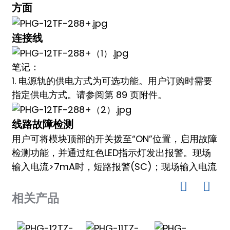
方面
连接线
笔记：
1. 电源轨的供电方式为可选功能。用户订购时需要
指定供电方式。请参阅第 89 页附件。
)
线路故障检测
用户可将模块顶部的开关拨至“ON”位置，启用故障
is
检测功能，并通过红色LED指示灯发出报警。现场
输入电流>7mA时，短路报警(SC)；现场输入电流
相关产品