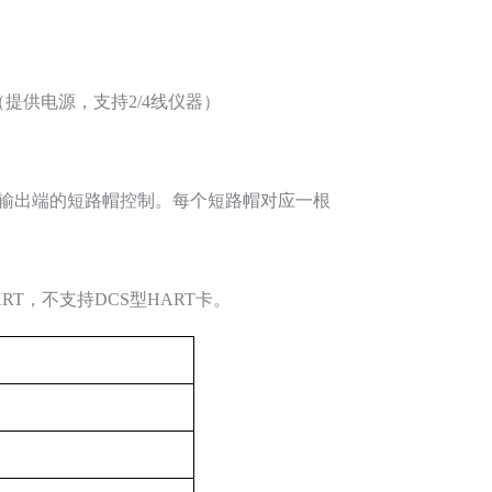
4045（提供电源，支持2/4线仪器）
由输出端的短路帽控制。每个短路帽对应一根
ART，不支持DCS型HART卡。