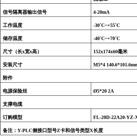
信号隔离器输出信号
4-20mA
工作温度
-30
˚
C~+55
˚
C
储存温度
-40
˚
C~+70
˚
C
尺寸（长x宽x高）
152x174x60毫米
安装尺寸
M5*4 140.6*101.6m
附件
电源保险丝
Ø5*20 2A
支撑电缆
订购模型
FL-20D-22A20-YZ
备注：Y-PLC侧接口型号Z卡和信号类型X长度