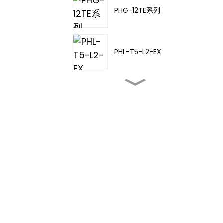
PHG-12TE系列
PHL-T5-L2-EX
PHL-TA-20
PHL-T5-L3-EX
PHL-T5-L4-EX
PHD-11TD-21