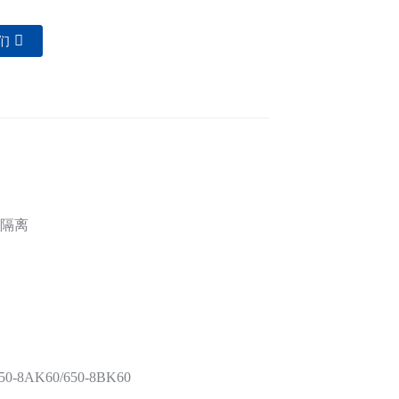
们
端隔离
650-8AK60/650-8BK60