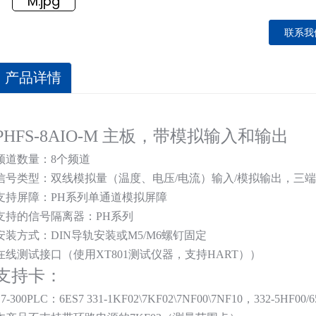
联系我
产品详情
PHFS-8AIO-M 主板，带模拟输入和输出
频道数量：8个频道
信号类型：双线模拟量（温度、电压/电流）输入/模拟输出，三
支持屏障：PH系列单通道模拟屏障
支持的信号隔离器：PH系列
安装方式：DIN导轨安装或M5/M6螺钉固定
在线测试接口（使用XT801测试仪器，支持HART）
）
支持卡：
S7-300PLC：6ES7 331-1KF02\7KF02\7NF00\7NF10
，
332-5HF00/