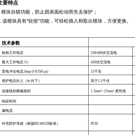
主要特点
1. 模块自锁功能，防止因表面松动而失去保护；
2. 该模块具有“轻按”功能，可轻松插入和取出模块，方便更换。
技术参数
标称工作电压
230/400伏交流电
最大工作电压 Uc
420伏交流电
雷电冲击电流 limp (l 0/350 μs)
15千安
保护电压向上（ln 向下）
高于2.2千伏
连接线的横截面积
1.5mm²~25mm² 柔性线
响应时间
漏电流
外壳防护等级（根据IEC60529标准）
IP20