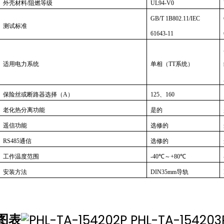
外壳材料/阻燃等级
UL94-V0
GB/T 1B802.11/IEC
测试标准
61643-11
适用电力系统
单相（TT系统）
保险丝或断路器选择（A）
125、160
老化热分离功能
是的
遥信功能
选修的
RS485通信
选修的
工作温度范围
-40℃～+80℃
安装方法
DIN35mm导轨
图表