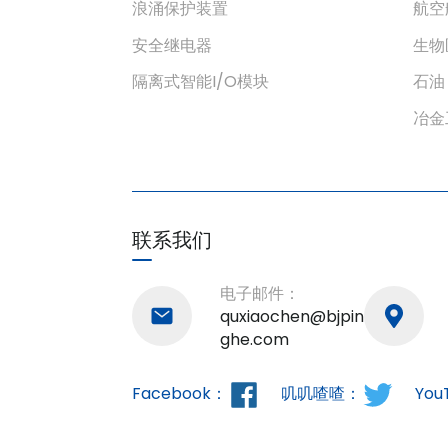
浪涌保护装置
航空
安全继电器
生物
隔离式智能I/O模块
石油
冶金
联系我们
电子邮件：
quxiaochen@bjpin
ghe.com
Facebook：
叽叽喳喳：
You