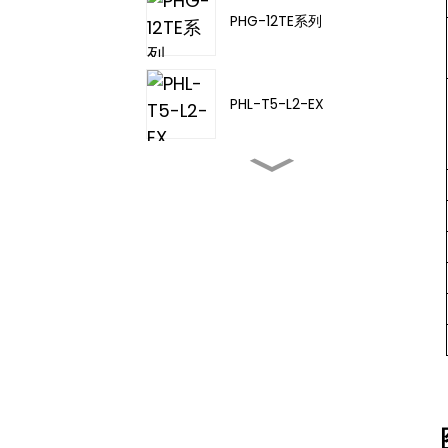
PHG-12TE系列
PHL-T5-L2-EX
PHL-TA-20
PHL-T5-L3-EX
PHL-T5-L4-EX
PHD-11TD-21