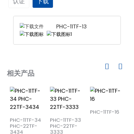
认证
下载
am
概述
在安全区域输入
该开关输出隔离式安全屏障通过安全区内的触点开关和逻
PHC-11TF-13
输入信号
开关触点，逻辑电平
辑电平信号控制，驱动危险区域内的本质安全型现场设
危险的副作用：
备，从而控制电磁阀、声光报警等。信号状态指示灯设置
为红黄双色，报警时显示红色，输出电磁阀及其他工作状
开路电压
22V~24V 直流，UE/IE=12V/35mA
态时显示黄色。本产品需独立供电，且电源、输入和输出
n
反演函数
K1 设置为 ON 侧，电路输出反相。
端子之间相互隔离。
相关产品
基本参数
供电电压
20~35VDC
se
≤70mA（24V电源供电，
功耗
12V/35mA电源分配时）
PHC-11TF-16
绿色：电源指示灯
LED指示
PHC-11TF-34
PHC-11TF-33
P
ese
灯
黄色：输出继电器处于正常工作状态
PHC-22TF-
PHC-22TF-
P
3434
3333
3