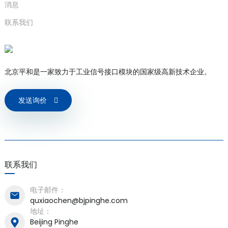
区和 IIIC 区）的本质安全型仪表。
消息
安全认证
联系我们
防爆标志
[Ex ia Ga]lIC [Ex ia Da]lllC
GB/T3836.1-2021
GB/T3836.4-
防爆标准
北京平和是一家致力于工业信号接口模块的国家级高新技术企业。
2021
Um:250V AC/DC Uo=25.2V DC
发送询价
3-4号航
lo=85mA
)
站楼
Po=0.535W Co=0.107µF Lo=6mH
中国防爆电气产品国家质量监督检验
is
认证机构
中心（CQST）
联系我们
电子邮件：
quxiaochen@bjpinghe.com
地址：
Beijing Pinghe