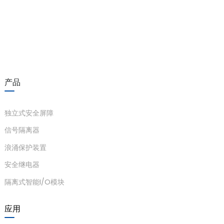
当拨动开关 K2 处于“ON”侧时，电路
anda
选择报警功能
报警继电
器功能
负载电阻
e
负载电阻>10kΩ，开路报警（LB）
e
响应时间：20毫秒
产品
报警继电
驱动能力：250VAC/2A，
器的特性
30VDC/2A 阻性负载
独立式安全屏障
响应时间
负载类型：阻性负载
信号隔离器
浪涌保护装置
安全继电器
工作温度：-20℃ ~ +60℃
温度参数
隔离式智能I/O模块
se
储存温度：-40℃～+80℃
相对湿度
相对湿度10%~95% 无冷凝
应用