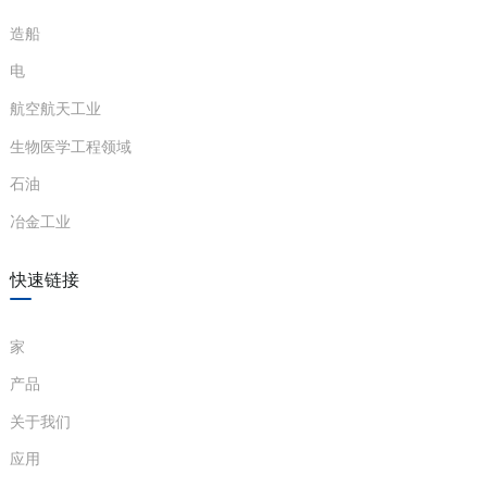
本质安全侧与非本质安全侧之间
造船
绝缘强度
（≥3000VAC/min）；电源与非本
质安全侧之间（≥1500VAC/min）
电
绝缘电阻
≥100MΩ（输入/输出/电源之间）
航空航天工业
a)
电磁兼容
根据 IEC 61326-1 (GB/T 18268) 和
生物医学工程领域
n
性
IEC 61326-3-1 标准
石油
ga
平均故障
冶金工业
100000小时
间隔时间
快速链接
横截面积≥0.5mm²；绝缘强度
电线要求
≥500V
家
适用现场
声光报警本质安全型电磁阀
产品
设备
关于我们
安装在安全区域内，它可以连接到危
安装位置
险区域（最高可达 0 区、IIC 区、20
应用