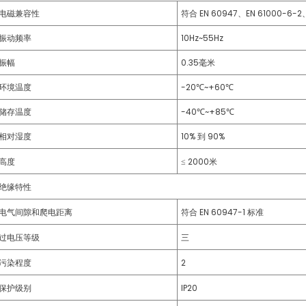
电磁兼容性
符合 EN 60947、EN 61000-6-2
振动频率
10Hz~55Hz
振幅
0.35毫米
环境温度
-20℃~+60℃
储存温度
-40℃~+85℃
相对湿度
10% 到 90%
高度
≤ 2000米
绝缘特性
电气间隙和爬电距离
符合 EN 60947-1 标准
过电压等级
三
污染程度
2
保护级别
IP20