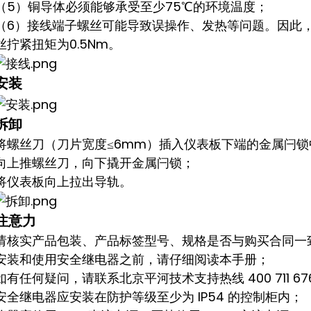
（5）铜导体必须能够承受至少75℃的环境温度；
（6）接线端子螺丝可能导致误操作、发热等问题。因此
丝拧紧扭矩为0.5Nm。
安装
拆卸
将螺丝刀（刀片宽度≤6mm）插入仪表板下端的金属闩锁
向上推螺丝刀，向下撬开金属闩锁；
将仪表板向上拉出导轨。
注意力
请核实产品包装、产品标签型号、规格是否与购买合同一
安装和使用安全继电器之前，请仔细阅读本手册；
如有任何疑问，请联系北京平河技术支持热线 400 711 67
安全继电器应安装在防护等级至少为 IP54 的控制柜内；