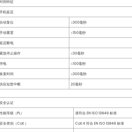
时间特征
开机延迟
自动复位
≤300毫秒
手动重置
≤150毫秒
延迟断电
紧急停止操作
≤30毫秒
停电
≤100毫秒
恢复时间
≤300毫秒
供应短暂中断
20毫秒
安全认证
性能等级（PL）
请符合 EN ISO 13849 标准
安全类别（Cat.）
Cat.4 符合 EN ISO 13849 标准