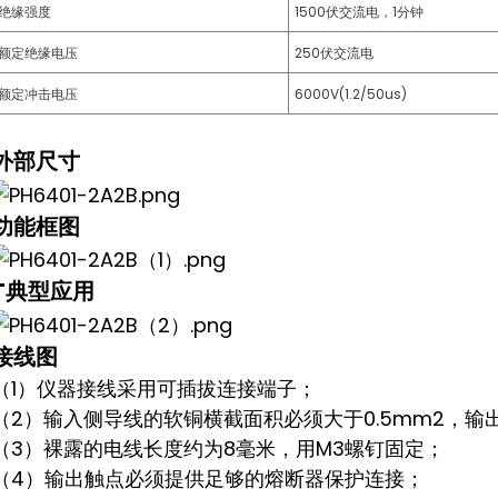
绝缘强度
1500伏交流电，1分钟
额定绝缘电压
250伏交流电
额定冲击电压
6000V(1.2/50us)
外部尺寸
功能框图
T
典型应用
接线图
（1）仪器接线采用可插拔连接端子；
（2）输入侧导线的软铜横截面积必须大于0.5mm2，输
（3）裸露的电线长度约为8毫米，用M3螺钉固定；
（4）输出触点必须提供足够的熔断器保护连接；