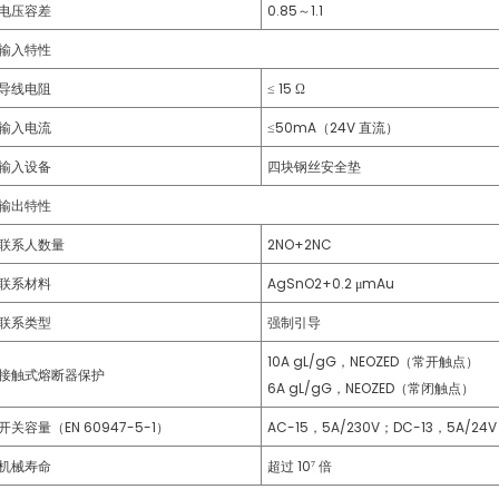
电压容差
0.85～1.1
输入特性
导线电阻
≤ 15 Ω
输入电流
≤50mA（24V 直流）
输入设备
四块钢丝安全垫
输出特性
联系人数量
2NO+2NC
联系材料
AgSnO2+0.2 μmAu
联系类型
强制引导
10A gL/gG，NEOZED（常开触点）
接触式熔断器保护
6A gL/gG，NEOZED（常闭触点）
开关容量（EN 60947-5-1）
AC-15，5A/230V；DC-13，5A/24V
机械寿命
超过 10⁷ 倍