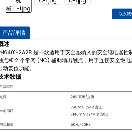
联系我
产品详情
概述
PH6401-2A2B 是一款适用于安全垫输入的安全继电器控制
触点和 2 个常闭 (NC) 辅助输出触点，用于连接安全
自动复位功能。
技术数据
电源特性
电源
24V 直流/交流
≤90mA（24V 直流）
当前消耗
≤140mA（24V 交流电）
交流频率
50Hz~60Hz