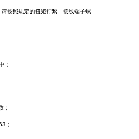
，请按照规定的扭矩拧紧。接线端子螺
中；
致；
63；