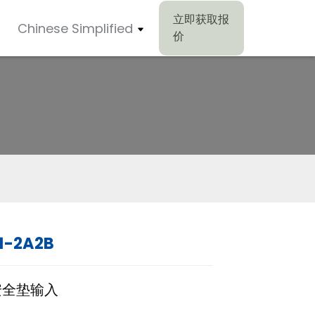
立即获取报
Chinese Simplified
价
1-2A2B
Loading...
Loading...
Loading..
Loading..
安全垫输入