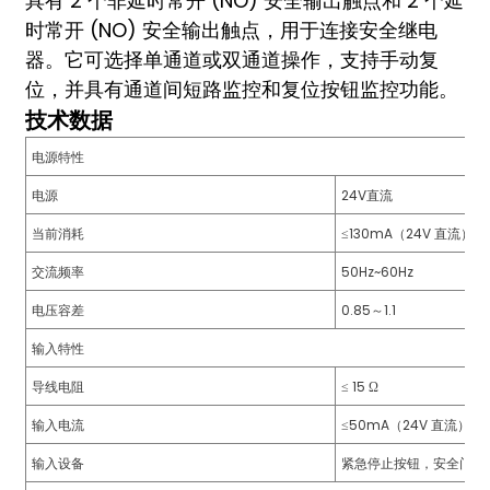
具有 2 个非延时常开 (NO) 安全输出触点和 2 个延
am
时常开 (NO) 安全输出触点，用于连接安全继电
器。它可选择单通道或双通道操作，支持手动复
位，并具有通道间短路监控和复位按钮监控功能。
技术数据
电源特性
电源
24V直流
n
当前消耗
≤130mA（24V 直流）
交流频率
50Hz~60Hz
电压容差
0.85～1.1
se
输入特性
导线电阻
≤ 15 Ω
输入电流
≤50mA（24V 直流）
ese
输入设备
紧急停止按钮，安全门