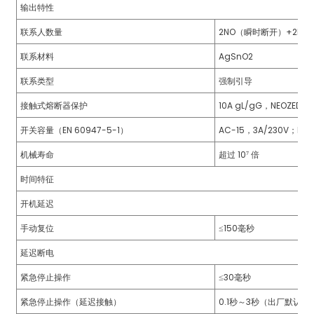
输出特性
anda
联系人数量
2NO（瞬时断开）+2N
联系材料
AgSnO2
e
联系类型
强制引导
e
接触式熔断器保护
10A gL/gG，NEOZE
开关容量（EN 60947-5-1）
AC-15，3A/230V；DC-
机械寿命
超过 10⁷ 倍
时间特征
开机延迟
手动复位
≤150毫秒
延迟断电
se
紧急停止操作
≤30毫秒
紧急停止操作（延迟接触）
0.1秒～3秒（出厂默认设