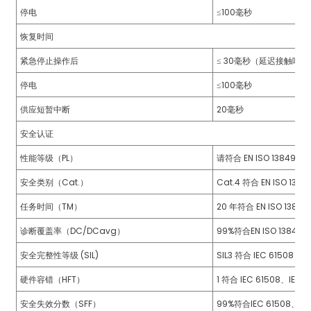
停电
≤100毫秒
恢复时间
紧急停止操作后
≤ 30毫秒（延迟接触响
a)
停电
≤100毫秒
n
供应短暂中断
20毫秒
ga
安全认证
性能等级（PL）
请符合 EN ISO 13849 标
安全类别（Cat.）
Cat.4 符合 EN ISO 138
任务时间（TM）
20 年符合 EN ISO 1384
诊断覆盖率（DC/DCavg）
99%符合EN ISO 13849
安全完整性等级 (SIL)
SIL3 符合 IEC 61508 和 
硬件容错（HFT）
1 符合 IEC 61508、IEC 
安全失效分数（SFF）
99%符合IEC 61508、IE