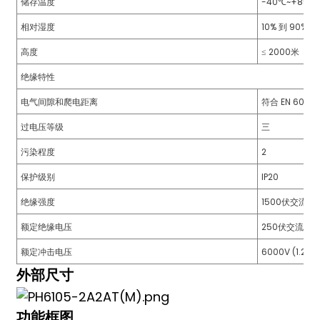
储存温度
-40℃~+85℃
相对湿度
10% 到 90%
高度
≤ 2000米
绝缘特性
电气间隙和爬电距离
符合 EN 6094
过电压等级
三
污染程度
2
保护级别
IP20
绝缘强度
1500伏交流电
额定绝缘电压
250伏交流电
额定冲击电压
6000V (1.2/5
外部尺寸
功能框图