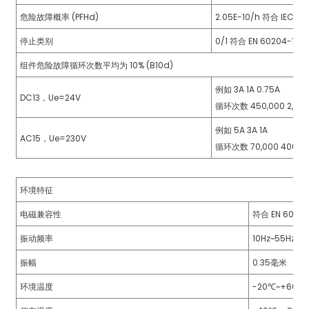
危险故障概率 (PFHd)
2.05E-10/h 符合 IEC 6
停止类别
0/1 符合 EN 60204-1 标
组件危险故障循环次数平均为 10% (B10d)
例如 3A 1A 0.75A
DC13，Ue=24V
循环次数 450,000 2,000,
例如 5A 3A 1A
AC15，Ue=230V
)
循环次数 70,000 400,000
环境特征
is
电磁兼容性
符合 EN 60947
振动频率
10Hz~55Hz
振幅
0.35毫米
环境温度
-20℃~+60℃