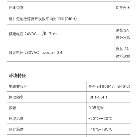
停止类别
0 符合 EN 6
组件危险故障循环次数平均为 10% (B10d)
例如 2A 1A 0
额定电压 24VDC，L/R=7ms
a)
循环次数 180,
n
例如 2A 1A 0
额定电压 230VAC，cos φ= 0.4
循环次数 500,
ga
环境特征
电磁兼容性
符合 EN 60947、EN 61000-
振动频率
10Hz~55Hz
振幅
0.35毫米
环境温度
-20℃~+60℃
储存温度
-40℃~+85℃