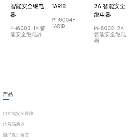
PH6004-
P
1AR1B
1
PH6003-1A 智
PH6002-2A
能安全继电器
智能安全继电
器
产品
独立式安全屏障
信号隔离器
浪涌保护装置