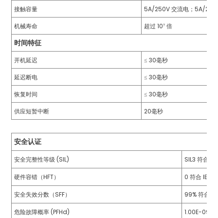
接触容量
5A/250V 交流电；5A/24
anda
机械寿命
超过 10⁷ 倍
时间特征
e
开机延迟
≤ 30毫秒
e
延迟断电
≤ 30毫秒
恢复时间
≤ 30毫秒
供应短暂中断
20毫秒
安全认证
安全完整性等级 (SIL)
SIL3 符合 IE
硬件容错（HFT）
0 符合 IEC 
se
安全失效分数（SFF）
99% 符合 IE
危险故障概率 (PFHd)
1.00E-09 /