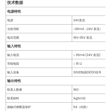
am
技术数据
电源特性
电源
24V直流
当前消耗
≤35mA（24V 直流）
电压范围
16V~35V 直流
输入特性
n
输入电流
≤ 35mA (24V 直流)
导线电阻
≤ 15 Ω
se
输入设备
SIS控制器DI/DO信号
输出特性
联系人数量
1NO
联系材料
AgSnO2
ese
接触式熔断器保护
5A（内部）