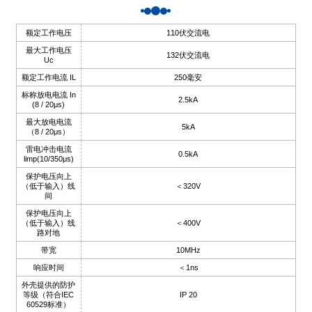
anda
额定工作电压
110伏交流电
最大工作电压
132伏交流电
Uc
e
额定工作电流 IL
250毫安
e
标称放电电流 In
2.5kA
(8 / 20μs)
最大放电电流
5kA
（8 / 20μs）
雷电冲击电流
0.5kA
limp(10/350μs)
保护电压向上
（低于输入）线
＜320V
间
保护电压向上
（低于输入）线
＜400V
路对地
带宽
10MHz
se
响应时间
＜1ns
外壳提供的防护
等级（符合IEC
IP 20
60529标准）