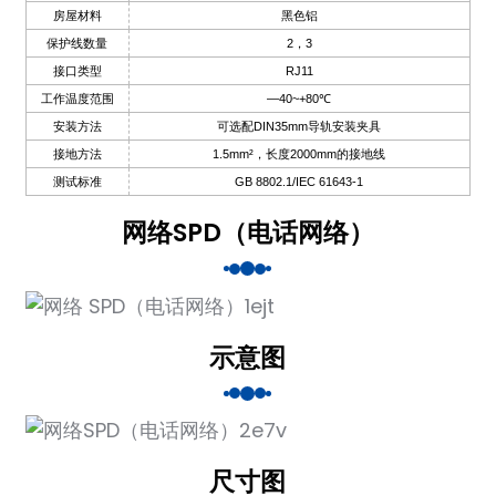
房屋材料
黑色铝
保护线数量
2，3
接口类型
RJ11
工作温度范围
—40~+80℃
a)
安装方法
可选配DIN35mm导轨安装夹具
接地方法
1.5mm²，长度2000mm的接地线
n
测试标准
GB 8802.1/IEC 61643-1
ga
网络SPD（电话网络）
示意图
尺寸图