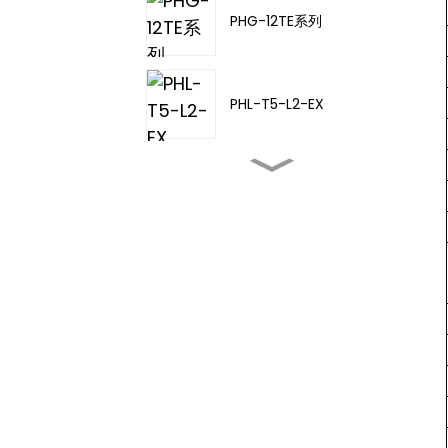
PHG-12TE系列
PHL-T5-L2-EX
PHL-TA-20
PHL-T5-L3-EX
PHL-T5-L4-EX
PHD-11TD-21