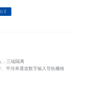
们
入，三端隔离
、
F
平河单通道数字输入导轨栅格