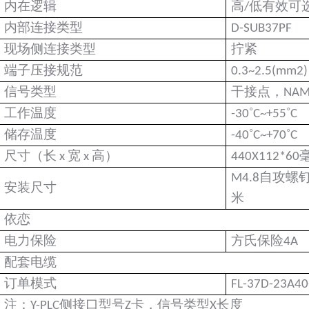
内在逻辑
高/低有效可
内部连接类型
D-SUB37PF
现场侧连接类型
拧紧
端子压接规范
0.3~2.5(mm2)
信号类型
干接点，NAM
˚
˚
工作温度
-30
C~+55
C
˚
˚
储存温度
-40
C~+70
C
尺寸（长 x 宽 x 高）
440X112*6
M4.8自攻螺
安装尺寸
米
依恋
电力保险
方氏保险4A
配套电缆
订单模式
FL-37D-23A40
注：Y-PLC侧接口型号Z卡，信号类型X长度