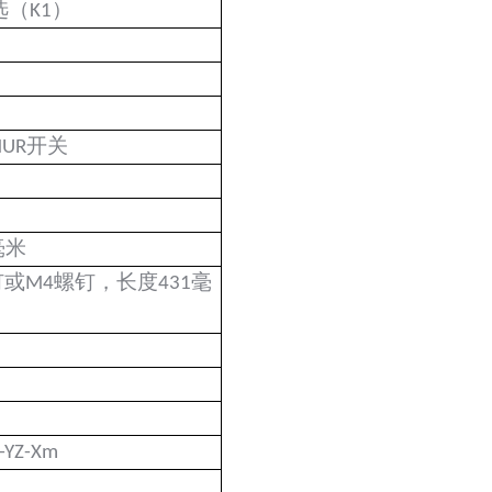
选（K1）
UR开关
0毫米
钉或M4螺钉，长度431毫
-YZ-Xm