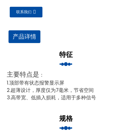
am
联系我们
产品详情
特征
n
主要特点是
：
1.顶部带有状态报警显示屏
se
2.超薄设计，厚度仅为7毫米，节省空间
3.高带宽、低插入损耗，适用于多种信号
规格
ese