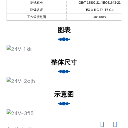
测试标准
GB/T 18802.21 / IEC61643-21
防爆认证
EX ia II C T4-T6 Ga
工作温度范围
-40~+80℃
图表
a)
n
ga
整体尺寸
示意图