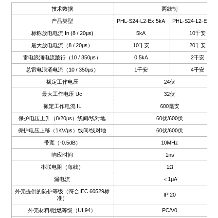
技术数据
两线制
anda
产品类型
PHL-S24-L2-Ex.5kA
PHL-S24-L2-Ex.10
标称放电电流 In (8 / 20μs)
5kA
10千安
最大放电电流（8 / 20μs）
10千安
20千安
e
雷电浪涌电流跛行（10 / 350μs）
0.5kA
2千安
e
总雷电浪涌电流（10 / 350μs）
1千安
4千安
额定工作电压
24伏
最大工作电压 Uc
32伏
额定工作电流 IL
600毫安
保护电压上升（8/20μs）线间/线对地
60伏/600伏
保护电压上移（1KV/μs）线间/线对地
60伏/600伏
带宽（-0.5dB）
10MHz
响应时间
1ns
串联电阻（每线）
1Ω
se
漏电流
＜1μA
外壳提供的防护等级（符合IEC 60529标
IP 20
准）
外壳材料/阻燃等级（UL94）
PC/V0