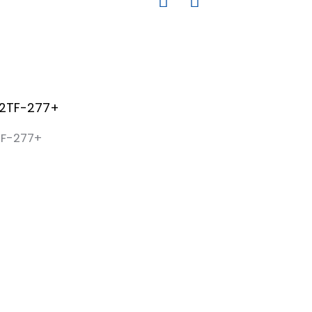
输出开路，表示关闭。
)；
处于“ON”位置时，晶体管输出ec反
K3处于“OFF”位置时，晶体管输出ec
于“ON”位置时，电路选择红色LFD指示
TF-277+
1.2kΩ），最大内部电流100mA，具有