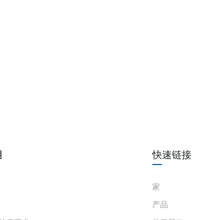
根据标准
GB/T18802.21-20
基本参数
供电电压
20~35VDC
功耗
绿色：电源指示灯
LED指示灯
色：线路故障报警指
温度参数
工作温度：-20℃～
相对湿度
相对湿度10%~95%
用
快速链接
本质安全侧与非本质安
绝缘强度
电源与非本质安全侧之
家
绝缘电阻
100MΩ（500V
产品
电磁兼容性
GB/T 18268 (IEC 6