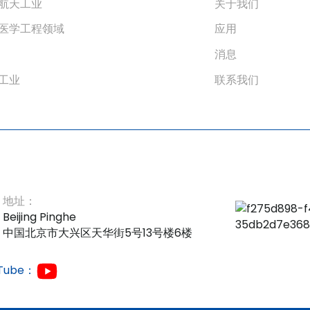
航天工业
关于我们
平均故障间隔时间
80000小时
医学工程领域
应用
电线要求
横截面积≥0.5mm²
消息
符合 DIN19234
适用现场设备
工业
联系我们
型接近开关输入
地址：
Beijing Pinghe
中国北京市大兴区天华街5号13号楼6楼
Tube：