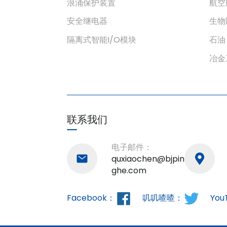
浪涌保护装置
航空
安全继电器
生物
隔离式智能I/O模块
石油
冶金
联系我们
电子邮件：
quxiaochen@bjpin
ghe.com
Facebook：
叽叽喳喳：
You