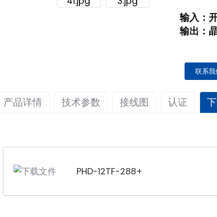
输入：开
输出：
联系我
产品详情
技术参数
接线图
认证
下
概述
输入
该隔离式安全屏障具有浪涌保护功能，其开关输入晶体管
输入信号
开关触点/接近开关
注：电源轨的供电是可选功能。
PHD-11TC-33A-23
触点或接近开关的输入信号，并通过安全屏障的输出晶体
用户订购时需要指定电源模式。
传感器的供电电压
大约8伏
测通过模块顶部的LED指示灯实现。模块上的拨盘开关用
PHD-12TF-288+
请参考第 89 页的附件。
启用或禁用线路故障检测报警指示功能。本产品需要独立
输入频率范围
≤5kHz
端子。
输入/输出特性：
线路故障检测（LFD）
用户可以选择模块顶部开关的“开”侧。
当电流大于 2.1m