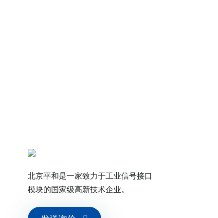
16（相当于 1EC61643-21:2012）
；黄色：输出晶体管正常工作状态；红
示灯（LFD指示灯）
+60℃，存储温度：-40℃～+80℃
 无冷凝
全侧之间（≥3000VAC/min）；
间（≥1500VAC/min）
北京平和是一家致力于工业信号接口
模块的国家级高新技术企业。
 直流）（输入/输出/电源之间）
1326-1)