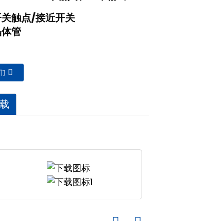
关触点/接近开关
晶体管
们
载
输出端可隔离并传输来自危险区域开关
管将信号传输至安全区域。线路故障检
于设置输入输出同相或反相控制，以及
电源，并具有隔离的电源、输入和输出
A 时，输出闭合，表示开启；当电流小