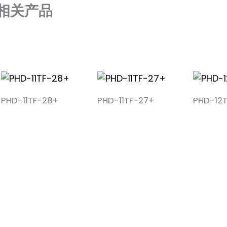
现场输入电流
相关产品
启用故障检测功能并通过以下方式发出警报
于 1.2mA 时，
红色LED指示灯亮起。现场输入电流>7mA，短路报警(SC
当拨动开关K1、K3
现场输入电流
相；当拨动开关K1、
输出端反相和正相之间的切换控制
触点输入需要故障检测功能（断线、短路）
正相；当K2、K4处
（电路中），两端应并联一个 22kΩ 的电阻。
报警功能。
开关应串联一个 680 Ω 的电阻（如
输出
如图所示，开关触点 II）。
PHD-11TF-28+
PHD-11TF-27+
PHD-12
输出信号
晶体管
输出电流≤20mA（
驱动容量
短路电流保护功能
浪涌保护功能：
标称放电电流 ln(8/20μs)
5kA
电压保护等级 Up(8/20μs):
60V（线电压）
电压保护等级 Up(8/20μs):
600V（线对地）