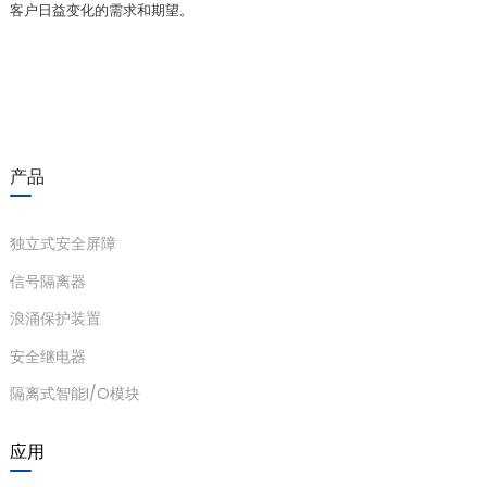
客户日益变化的需求和期望。
a)
n
产品
ga
独立式安全屏障
信号隔离器
浪涌保护装置
安全继电器
隔离式智能I/O模块
应用