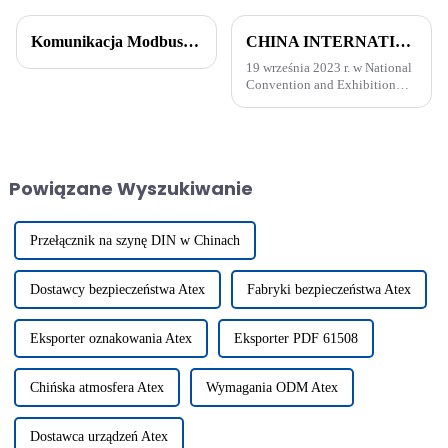
Komunikacja Modbus: klucz do budowy bezproblemowych sieci przemysłowych
CHINA INTERNATIONAL INDUSTRY FAIR 2023 - Beijing Pinghe, stoisko nr E265, zapraszamy do odwiedzenia!
19 września 2023 r. w National
Convention and Exhibition
Center (Szanghaj) otwarto 23.
China International Industrial
Expo. Po trzyletniej przerwie...
Powiązane Wyszukiwanie
Przełącznik na szynę DIN w Chinach
Dostawcy bezpieczeństwa Atex
Fabryki bezpieczeństwa Atex
Eksporter oznakowania Atex
Eksporter PDF 61508
Chińska atmosfera Atex
Wymagania ODM Atex
Dostawca urządzeń Atex