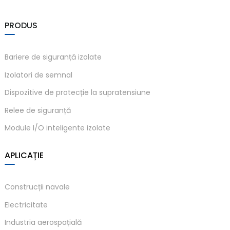
am
PRODUS
Bariere de siguranță izolate
Izolatori de semnal
Dispozitive de protecție la supratensiune
n
Relee de siguranță
Module I/O inteligente izolate
se
APLICAȚIE
Construcții navale
Electricitate
ese
Industria aerospațială