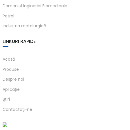
Domeniul Ingineriei Biomedicale
anda
Petrol
Industria metalurgică
e
e
LINKURI RAPIDE
Acasă
Produse
Despre noi
Aplicație
Ştiri
se
Contactaţi-ne