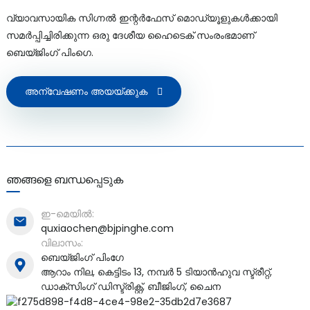
വ്യാവസായിക സിഗ്നൽ ഇന്റർഫേസ് മൊഡ്യൂളുകൾക്കായി
സമർപ്പിച്ചിരിക്കുന്ന ഒരു ദേശീയ ഹൈടെക് സംരംഭമാണ്
ബെയ്ജിംഗ് പിംഗെ.
a)
അന്വേഷണം അയയ്ക്കുക
n
ga
ഞങ്ങളെ ബന്ധപ്പെടുക
ഇ-മെയിൽ:
quxiaochen@bjpinghe.com
വിലാസം:
ബെയ്ജിംഗ് പിംഗേ
ആറാം നില, കെട്ടിടം 13, നമ്പർ 5 ടിയാൻഹുവ സ്ട്രീറ്റ്,
ഡാക്സിംഗ് ഡിസ്ട്രിക്റ്റ്, ബീജിംഗ്, ചൈന