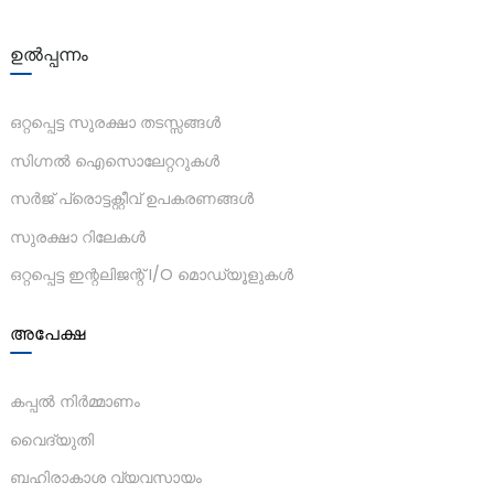
am
ഉൽപ്പന്നം
ഒറ്റപ്പെട്ട സുരക്ഷാ തടസ്സങ്ങൾ
സിഗ്നൽ ഐസൊലേറ്ററുകൾ
സർജ് പ്രൊട്ടക്റ്റീവ് ഉപകരണങ്ങൾ
n
സുരക്ഷാ റിലേകൾ
ഒറ്റപ്പെട്ട ഇന്റലിജന്റ് I/O മൊഡ്യൂളുകൾ
se
അപേക്ഷ
കപ്പൽ നിർമ്മാണം
വൈദ്യുതി
ese
ബഹിരാകാശ വ്യവസായം