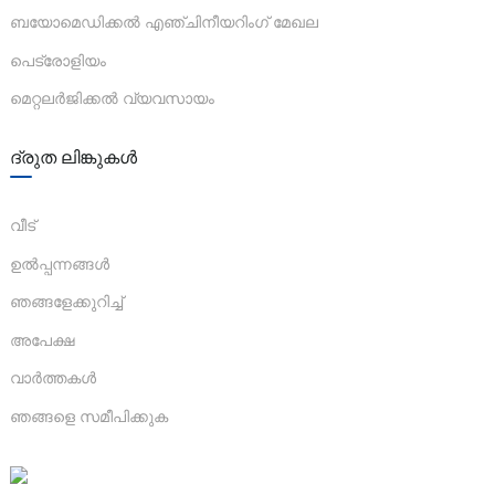
ബയോമെഡിക്കൽ എഞ്ചിനീയറിംഗ് മേഖല
anda
പെട്രോളിയം
മെറ്റലർജിക്കൽ വ്യവസായം
e
e
ദ്രുത ലിങ്കുകൾ
വീട്
ഉൽപ്പന്നങ്ങൾ
ഞങ്ങളേക്കുറിച്ച്
അപേക്ഷ
വാർത്തകൾ
se
ഞങ്ങളെ സമീപിക്കുക