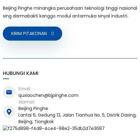
Beijing Pinghe minangka perusahaan teknologi tinggi nasional
sing darmabakti kanggo modul antarmuka sinyal industri.
KIRIM PITAKONAN
a)
n
ga
HUBUNGI KAMI
Email:
quxiaochen@bjpinghe.com
Alamat:
Beijing Pinghe
Lantai 6, Gedung 13, Jalan Tianhua No. 5, Distrik Daxing,
Beijing, Tiongkok