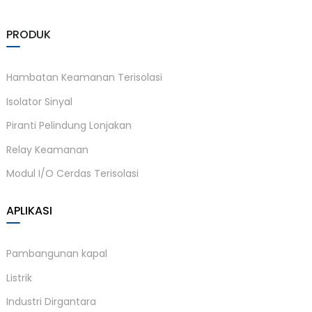
am
PRODUK
Hambatan Keamanan Terisolasi
Isolator Sinyal
Piranti Pelindung Lonjakan
n
Relay Keamanan
Modul I/O Cerdas Terisolasi
se
APLIKASI
Pambangunan kapal
Listrik
ese
Industri Dirgantara