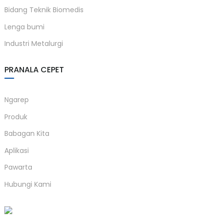
Bidang Teknik Biomedis
anda
Lenga bumi
Industri Metalurgi
e
e
PRANALA CEPET
Ngarep
Produk
Babagan Kita
Aplikasi
Pawarta
se
Hubungi Kami