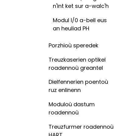
n'int ket sur a-walc'h
Modul I/0 a-bell eus
an heuliad PH
Porzhioù speredek
Treuzkaserien optikel
roadennoù greantel
Dielfennerien poentoù
ruz enlinenn
Moduloù dastum
roadennoù
Treuzfurmer roadennoù
HART