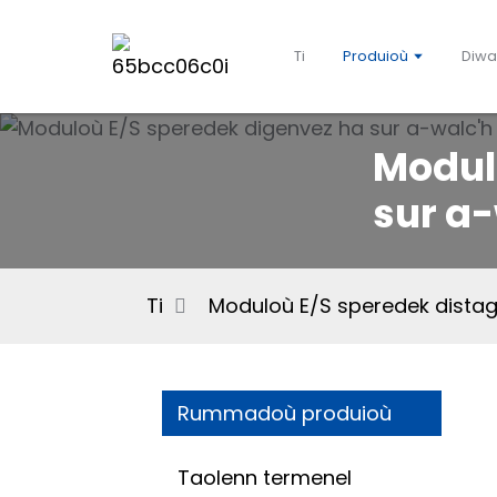
Ti
Produioù
Diwa
Modul
sur a
Ti
Moduloù E/S speredek dista
Rummadoù produioù
Taolenn termenel