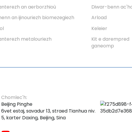
nterezh an aerborzhioù
Diwar-benn ac'
enn an ijinouriezh biomezegiezh
Arload
ol
Keleier
nterezh metalouriezh
Kit e darempred
ganeomp
Chomlec'h:
Beijing Pinghe
6vet estaj, savadur 13, straed Tianhua niv.
5, karter Daxing, Beijing, Sina