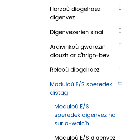
Harzoù diogelroez
digenvez
Digenvezerien sinal
Ardivinkoù gwareziñ
diouzh ar c'hrign-bev
Releoù diogelroez
Moduloù E/S speredek
distag
Moduloù E/S
speredek digenvez ha
sur a-walc'h
Moduloù E/S digenvez