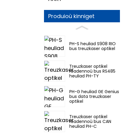
Produioù kinniget
PH-S heuliad S908 RIO
bus treuzkaser optikel
Treuzkaser optikel
roadennoù bus RS485
heuliad PH-TY
PH-G heuliad GE Genius
bus data treuzkaser
optikel
Treuzkaser optikel
roadennoù bus CAN
heuliad PH-C