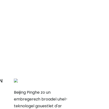
N
Beijing Pinghe zo un
embregerezh broadel uhel-
teknologel gouestlet d'ar