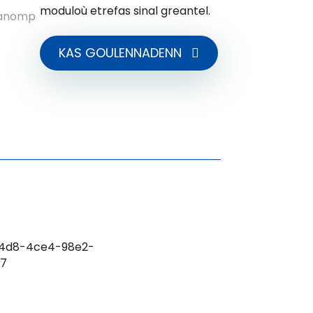
moduloù etrefas sinal greantel.
hanomp
KAS GOULENNADENN