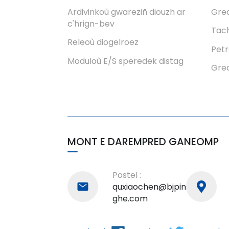
e-barzh analogel pevar
Ardivinkoù gwareziñ diouzh ar
Grea
c'hanol
c'hrign-bev
Tach
Releoù diogelroez
Petr
Moduloù E/S speredek distag
Grea
MONT E DAREMPRED GANEOMP
Postel :
quxiaochen@bjpin
ghe.com