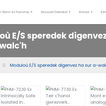
r-Benn Ac'hanomp
Skoazell Deknikel
Arload
Kel
où E/S speredek digenve
-walc'h
g
Moduloù E/S speredek digenvez ha sur a-wal