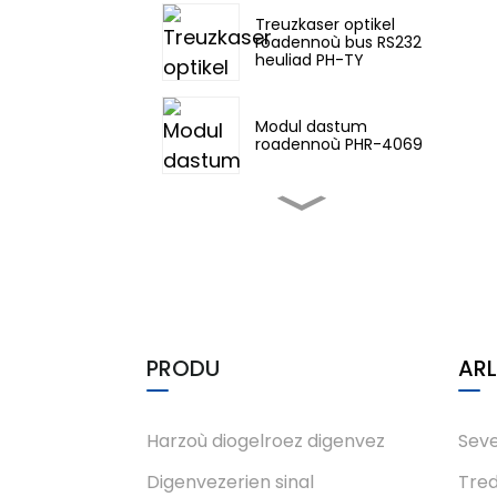
Treuzkaser optikel
roadennoù bus RS232
heuliad PH-TY
Modul dastum
roadennoù PHR-4069
PH-Co series RS422
Control Net bus data
optical transceiver
Porzhioù speredek PHG-
22TC-3331
PRODU
AR
PHM-7230 Ex
Intrinsically Safe
Isolated Intelligent IO
Modules
Harzoù diogelroez digenvez
Sevel
Digenvezerien sinal
Tre
PHM-7540 Modul mont