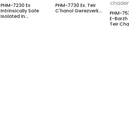
PHM-7230 Ex
PHM-7730 Ex. Teir
Intrinsically Safe
C'hanol Gwrezverk...
PHM-753
Isolated In...
E-Barzh
Teir Cha