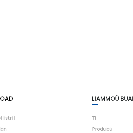
LOAD
LIAMMOÙ BUA
 listri |
Ti
dan
Produioù