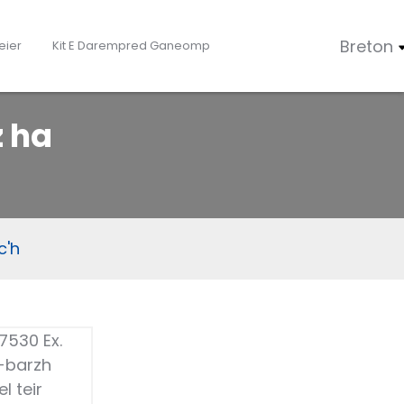
Breton
eier
Kit E Darempred Ganeomp
z ha
c'h