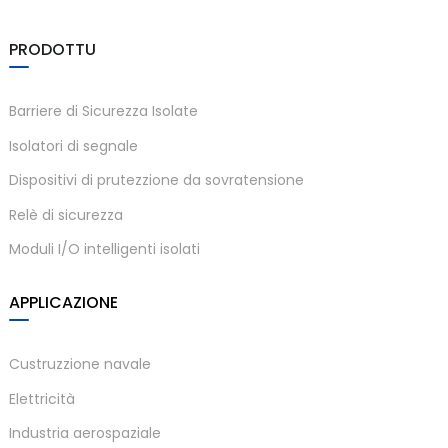
am
PRODOTTU
Barriere di Sicurezza Isolate
Isolatori di segnale
Dispositivi di prutezzione da sovratensione
n
Relè di sicurezza
Moduli I/O intelligenti isolati
se
APPLICAZIONE
Custruzzione navale
Elettricità
ese
Industria aerospaziale