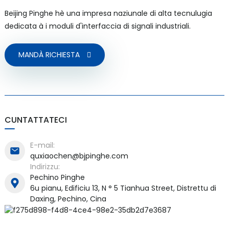
Beijing Pinghe hè una impresa naziunale di alta tecnulugia
dedicata à i moduli d'interfaccia di signali industriali.
MANDÀ RICHIESTA
a)
n
ga
CUNTATTATECI
E-mail:
quxiaochen@bjpinghe.com
Indirizzu:
Pechino Pinghe
6u pianu, Edificiu 13, N ° 5 Tianhua Street, Distrettu di
Daxing, Pechino, Cina