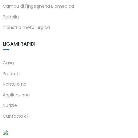
Campu di l'Ingegneria Biomedica
anda
Petroliu
Industria metallurgica
e
e
LIGAMI RAPIDI
Casa
Prodotti
Nantu à noi
Applicazione
Nutizie
se
Cuntatta ci