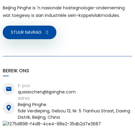
Beijing Pinghe is 'n nasionale hoëtegnologie-onderneming
wat toegewy is aan industriële sein-koppelvlakmodules.
STUUR NAVRAG
a)
n
ga
BEREIK ONS
E-pos:
quxiaochen@bjpinghe.com
Adres:
Beijing Pinghe
6de Verdieping, Gebou 13, Nr. 5 Tianhua Straat, Daxing
Distrik, Beijing, China