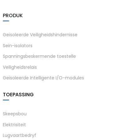
am
PRODUK
Geïsoleerde Veiligheidshindernisse
Sein-isolators
Spanningsbeskermende toestelle
n
Veiligheidsrelais
Geïsoleerde Intelligente I/O-modules
se
TOEPASSING
Skeepsbou
Elektrisiteit
ese
Lugvaartbedryf