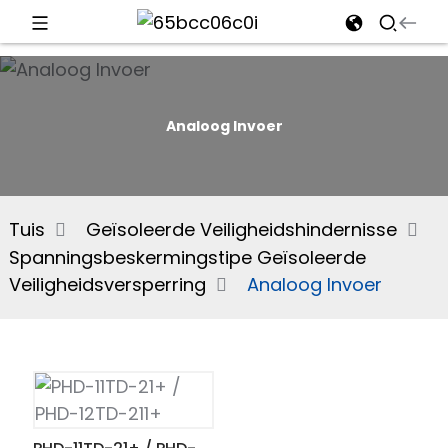
d
Analoog Invoer
e
Tuis
Geïsoleerde Veiligheidshindernisse
Spanningsbeskermingstipe Geïsoleerde
an
Veiligheidsversperring
Analoog Invoer
n