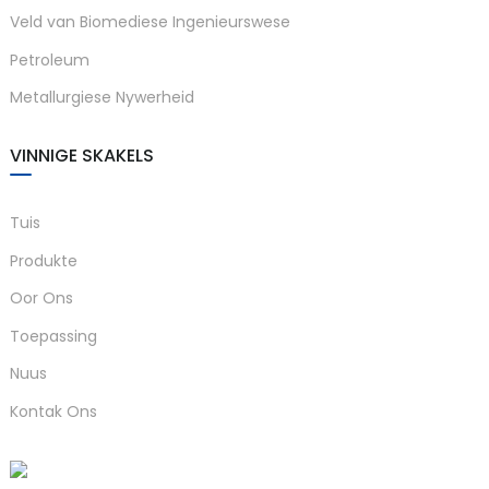
Veld van Biomediese Ingenieurswese
anda
Petroleum
Metallurgiese Nywerheid
e
e
VINNIGE SKAKELS
Tuis
Produkte
Oor Ons
Toepassing
Nuus
se
Kontak Ons