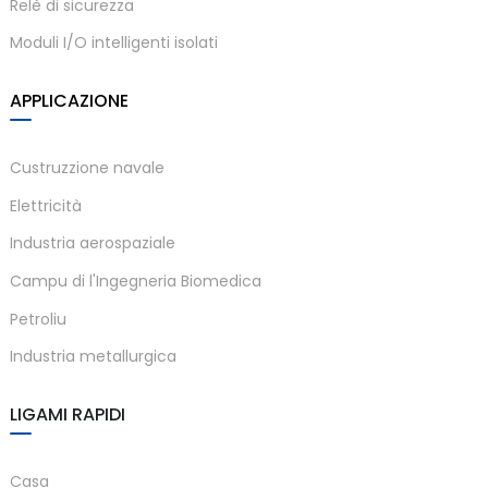
Relè di sicurezza
anda
Moduli I/O intelligenti isolati
APPLICAZIONE
e
e
Custruzzione navale
Elettricità
Industria aerospaziale
Campu di l'Ingegneria Biomedica
Petroliu
Industria metallurgica
se
LIGAMI RAPIDI
Casa