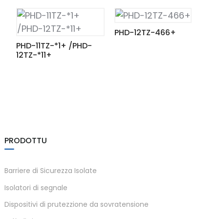
am
PHD-12TZ-466+
PHD-11TZ-*1+ /PHD-
12TZ-*11+
n
PRODOTTU
se
Barriere di Sicurezza Isolate
Isolatori di segnale
ese
Dispositivi di prutezzione da sovratensione