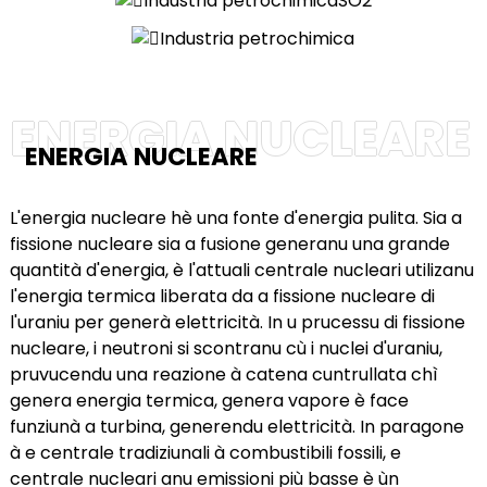
anda
e
ENERGIA NUCLEARE
ENERGIA NUCLEARE
e
L'energia nucleare hè una fonte d'energia pulita. Sia a
fissione nucleare sia a fusione generanu una grande
quantità d'energia, è l'attuali centrale nucleari utilizanu
l'energia termica liberata da a fissione nucleare di
l'uraniu per generà elettricità. In u prucessu di fissione
nucleare, i neutroni si scontranu cù i nuclei d'uraniu,
pruvucendu una reazione à catena cuntrullata chì
genera energia termica, genera vapore è face
se
funziunà a turbina, generendu elettricità. In paragone
à e centrale tradiziunali à combustibili fossili, e
centrale nucleari anu emissioni più basse è ùn