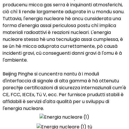
producenu micca gas serra è inquinanti atmosferichi,
ciò chì li rende largamente aduprate in u mondu sanu.
Tuttavia, l'energia nucleare hè ancu cunsiderata una
forma d'energia assai periculosa postu chì implica
materiali radioattivi è reazioni nucleari. L'energia
a)
nucleare stessa hè una tecnulugia assai cumplessa, è
n
se ùn hè micca aduprata currettamente, pò causà
incidenti gravi, cù conseguenti danni gravi à l'omu è à
ga
l'ambiente.
Beijing Pinghe si cuncentra nantu à i moduli
d'interfaccia di signale di alta gamma è hà ottenutu
parechje certificazioni di sicurezza internaziunali cum'è
CE, FCC, IECEx, Tü V, ecc. Per furnisce prudutti stabili è
affidabili è servizii d'alta qualità per u sviluppu di
l'energia nucleare.