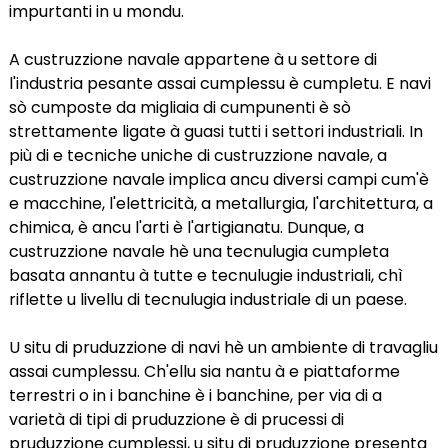
impurtanti in u mondu.
A custruzzione navale appartene à u settore di
l'industria pesante assai cumplessu è cumpletu. E navi
sò cumposte da migliaia di cumpunenti è sò
strettamente ligate à guasi tutti i settori industriali. In
più di e tecniche uniche di custruzzione navale, a
custruzzione navale implica ancu diversi campi cum'è
e macchine, l'elettricità, a metallurgia, l'architettura, a
chimica, è ancu l'arti è l'artigianatu. Dunque, a
custruzzione navale hè una tecnulugia cumpleta
basata annantu à tutte e tecnulugie industriali, chì
riflette u livellu di tecnulugia industriale di un paese.
U situ di pruduzzione di navi hè un ambiente di travagliu
assai cumplessu. Ch'ellu sia nantu à e piattaforme
terrestri o in i banchine è i banchine, per via di a
varietà di tipi di pruduzzione è di prucessi di
pruduzzione cumplessi, u situ di pruduzzione presenta