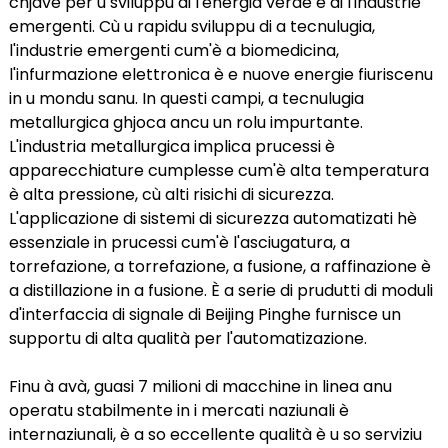
chjave per u sviluppu di l'energia verde è di l'industrie
emergenti. Cù u rapidu sviluppu di a tecnulugia,
l'industrie emergenti cum'è a biomedicina,
l'infurmazione elettronica è e nuove energie fiuriscenu
in u mondu sanu. In questi campi, a tecnulugia
metallurgica ghjoca ancu un rolu impurtante.
L'industria metallurgica implica prucessi è
apparecchiature cumplesse cum'è alta temperatura
è alta pressione, cù alti risichi di sicurezza.
L'applicazione di sistemi di sicurezza automatizati hè
essenziale in prucessi cum'è l'asciugatura, a
torrefazione, a torrefazione, a fusione, a raffinazione è
a distillazione in a fusione. È a serie di prudutti di moduli
d'interfaccia di signale di Beijing Pinghe furnisce un
supportu di alta qualità per l'automatizazione.
Finu à avà, guasi 7 milioni di macchine in linea anu
operatu stabilmente in i mercati naziunali è
internaziunali, è a so eccellente qualità è u so serviziu