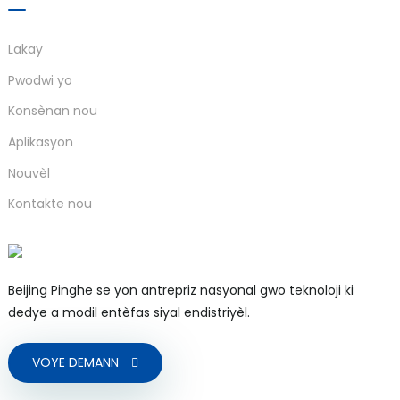
Lakay
Pwodwi yo
Konsènan nou
Aplikasyon
Nouvèl
)
Kontakte nou
is
Beijing Pinghe se yon antrepriz nasyonal gwo teknoloji ki
dedye a modil entèfas siyal endistriyèl.
VOYE DEMANN