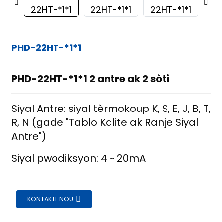
PHD-22HT-*1*1
PHD-22HT-*1*1 2 antre ak 2 sòti
Siyal Antre: siyal tèrmokoup K, S, E, J, B, T,
R, N (gade "Tablo Kalite ak Ranje Siyal
Antre")
Siyal pwodiksyon: 4 ~ 20mA
KONTAKTE NOU
ian