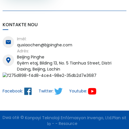
KONTAKTE NOU
Imèl:
quxiaochen@bjpinghe.com
Adrès:
Beijing Pinghe
6yèm etaj, Bilding 13, No. 5 Tianhua Street, Distri
Daxing, Beijing, Lachin
Facebook:
Twitter:
Youtube:
Dwa otè ©
Konpayi Teknoloji Enfòmasyon Invengo, Ltd.
Plan sit
-
-
Resource
la