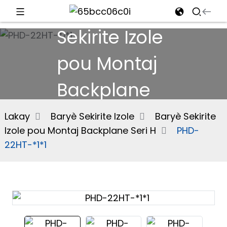
Baryè
Sekirite Izole
d
pou Montaj
Backplane
e
Seri H
Lakay
Baryè Sekirite Izole
Baryè Sekirite
Izole pou Montaj Backplane Seri H
PHD-
an
22HT-*1*1
n