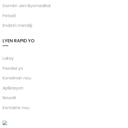
Domèn Jeni Byomedikal
anda
Petwòl
Endistri metaliji
e
e
LYEN RAPID YO
Lakay
Pwodwi yo
Konsènan nou
Aplikasyon
Nouvèl
se
Kontakte nou