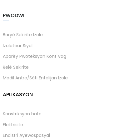
am
PWODWI
Baryè Sekirite Izole
Izolateur Siyal
Aparèy Pwoteksyon Kont Vag
n
Relè Sekirite
Modil Antre/Sòti Entelijan Izole
se
APLIKASYON
Konstriksyon bato
Elektrisite
ese
Endistri Ayewospasyal