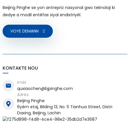
Beijing Pinghe se yon antrepriz nasyonal gwo teknoloji ki
dedye a modil entèfas siyal endistriyèl.
VOYE DEMANN
a)
n
ga
KONTAKTE NOU
Imèl:
quxiaochen@bjpinghe.com
Adrès:
Beijing Pinghe
6yèm etaj, Bilding 13, No. 5 Tianhua Street, Distri
Daxing, Beijing, Lachin