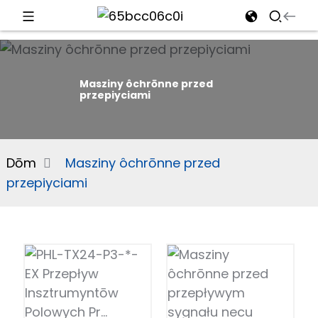
d
Masziny ôchrōnne przed
przepiyciami
e
Dōm
Masziny ôchrōnne przed
przepiyciami
an
n