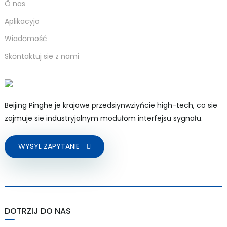
Ô nas
Aplikacyjo
Wiadōmość
Skōntaktuj sie z nami
Beijing Pinghe je krajowe przedsiynwziyńcie high-tech, co sie
)
zajmuje sie industryjalnym modułōm interfejsu sygnału.
is
WYSYL ZAPYTANIE
DOTRZIJ DO NAS