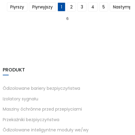
Piyrszy
Piyrwyjszy
1
2
3
4
5
Nastympn
anda
6
e
e
PRODUKT
Ôdizolowane bariery bezpiyczyństwa
Izolatory sygnału
Masziny ôchrōnne przed przepiyciami
se
Przekaźniki bezpiyczyństwa
Ôdizolowane inteligyntne moduły we/wy