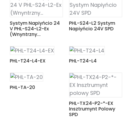
am
Systym Napiyńcio 24
PHL-S24-L2 Systym
V PHL-S24-L2-Ex
Napiyńcio 24V SPD
(Wnyntrzny...
n
PHL-T24-L4-EX
PHL-T24-L4
se
PHL-TA-20
PHL-TX24-P2-*-EX
Insztrumynt Polowy
SPD
ese