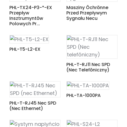
PHL-TX24-P3-*-EX
Masziny Ôchrōnne
Przepływ
Przed Przepływym
Insztrumyntōw
Sygnału Necu
Polowych Pr...
PHL-T5-L2-EX
PHL-T-RJ11 Nec SPD
(Nec Telefōniczny)
PHL-TA-1000PA
PHL-T-RJ45 Nec SPD
(nec Ethernet)
ian