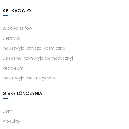
APLIKACYJO
Budowa szifōw
a)
Elektryka
n
Industyryjo lotniczo-kosmiczno
ga
Dziedzina inżynieryje biōmedycznyj
Petroleum
Industyryjo metalurgiczno
GIBKE ŁŌNCZYNIA
Dōm
Produkty