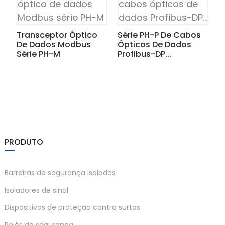
anda
Transceptor Óptico
Série PH-P De Cabos
De Dados Modbus
Ópticos De Dados
e
Série PH-M
Profibus-DP...
e
PRODUTO
Barreiras de segurança isoladas
se
Isoladores de sinal
Dispositivos de proteção contra surtos
Relés de segurança