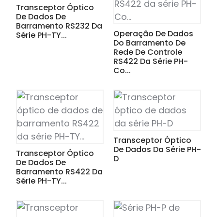
am
Transceptor Óptico
De Dados De
Barramento RS232 Da
Operação De Dados
Série PH-TY...
Do Barramento De
Rede De Controle
RS422 Da Série PH-
Co...
n
Transceptor Óptico
se
De Dados Da Série PH-
Transceptor Óptico
D
De Dados De
Barramento RS422 Da
Série PH-TY...
ese